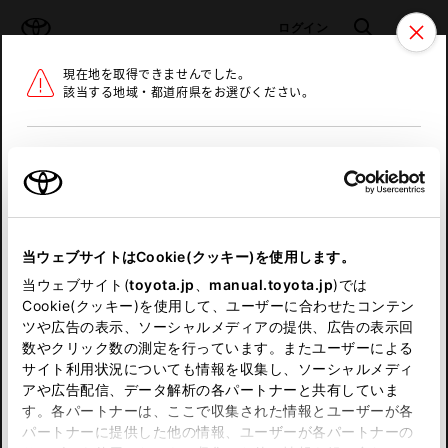
TOYOTA
検索
メニュ
ログイン
現在地を取得できませんでした。
ラインアップ
オーナーサポート
トピックス
該当する地域・都道府県をお選びください。
トヨタ認定中古車
メニュー
北海道
未設定
お気に入り
保存した見積り
閲覧履歴
東北
当ウェブサイトはCookie(クッキー)を使用します。
関東
申し訳ございません。
当ウェブサイト(
toyota.jp
、
manual.toyota.jp
)では
Cookie(クッキー)を使用して、ユーザーに合わせたコンテン
中部
何らかの問題が発生しました。
ツや広告の表示、ソーシャルメディアの提供、広告の表示回
数やクリック数の測定を行っています。またユーザーによる
恐れ入りますが、しばらく経ってから
サイト利用状況についても情報を収集し、ソーシャルメディ
近畿
アや広告配信、データ解析の各パートナーと共有していま
再度、お試し下さい。
す。各パートナーは、ここで収集された情報とユーザーが各
中国
パートナーに提供した他の情報、ユーザーが各パートナーの