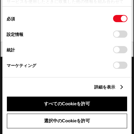
サービスを使用したときに収集した他の情報を組み合わせて
使用することがあります。当ウェブサイトの使用を続行する
四国
同
とCookie(クッキー)に同意したこととなります。
必須
意
九州・沖縄
の
「すべてのCookieを許可」をクリックすることで、お客様の
FAQ・お問い合わせ
選
デバイスにすべてのCookie(クッキー)が保存されることに同
設定情報
択
意したことになります。Cookie(クッキー)のオプトアウト、
設定の変更、同意を撤回したりするにあたっては、当社の
関連サイト
閉じる
統計
「
Cookie（クッキー）情報の取り扱いについて
」をご覧くだ
さい。
関連サービス
マーケティング
公式SNS
詳細を表示
LINE
X
Facebook
YouTube
Instagram
すべてのCookieを許可
トヨタイムズ
選択中のCookieを許可
TOYOTA Mail Magazine