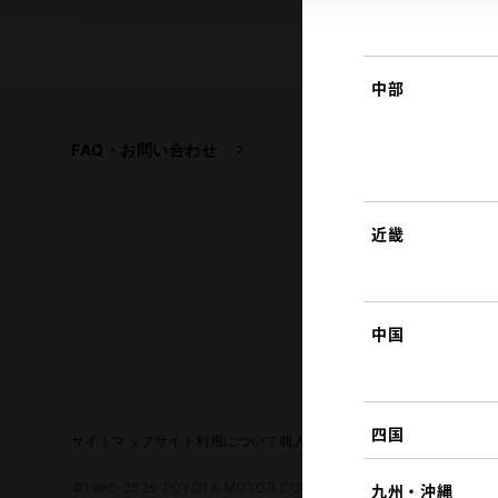
中部
FAQ・お問い合わせ
関連サイト
トヨタ自動車企業サイ
トヨタイムズ
近畿
TOYOTA GAZOO Raci
中国
四国
サイトマップ
サイト利用について
個人情報の取扱いについて
TOYO
©1995-2026 TOYOTA MOTOR CORPORATION. ALL RIGHTS RE
九州・沖縄