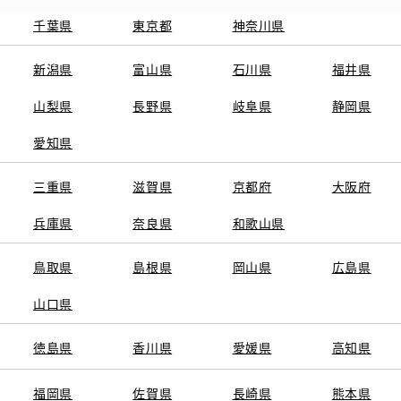
千葉県
東京都
神奈川県
新潟県
富山県
石川県
福井県
山梨県
長野県
岐阜県
静岡県
関連サービス
愛知県
ト
GAZOO
KINTO
三重県
トヨタ中古車オンラインストア
滋賀県
京都府
TOYOTA SHARE
大阪府
ng
クルマ買取
法人向けカーリー
兵庫県
奈良県
和歌山県
トヨタレンタカー
トヨタのau/UQ
鳥取県
島根県
岡山県
広島県
山口県
徳島県
香川県
愛媛県
高知県
TAアカウント利用規約
反社会的勢力に対する基本方針
企業情報
リコール情報
福岡県
佐賀県
長崎県
熊本県
SERVED.