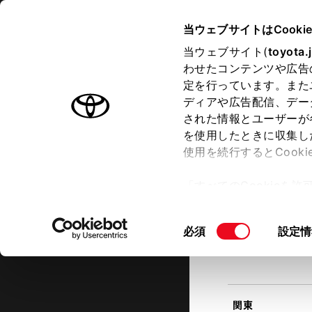
TOYOTA
当ウェブサイトはCooki
当ウェブサイト(
toyota.
わせたコンテンツや広告
ラインアップ
オーナーサポート
トピックス
定を行っています。また
現在地
ディアや広告配信、デー
トヨタ認定中古車
該当す
された情報とユーザーが
を使用したときに収集し
中古車を探す
トヨタ認定中古車の魅力
3つの買
使用を続行するとCook
北海道
「すべてのCookieを
ー)が保存されることに同
更、同意を撤回したりす
同
必須
設定情
て
」をご覧ください。
東北
意
の
選
択
関東