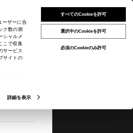
検索
メニュー
ログイン
すべてのCookieを許可
、ユーザーに合
ック数の測
選択中のCookieを許可
ーシャルメ
ここで収集
必須のCookieのみ許可
メニュー
のサービス
ブサイトの
閲覧履歴
お住まいの地域
未設定
ie(クッキ
、設定の変
扱いについ
詳細を表示