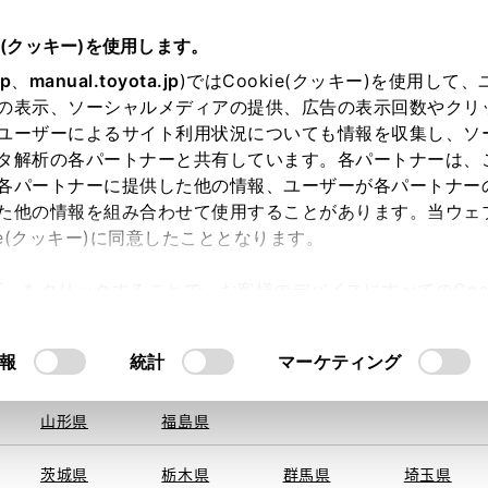
e(クッキー)を使用します。
jp
、
manual.toyota.jp
)ではCookie(クッキー)を使用して
の表示、ソーシャルメディアの提供、広告の表示回数やクリ
ユーザーによるサイト利用状況についても情報を収集し、ソ
を取得できませんでした。
タ解析の各パートナーと共有しています。各パートナーは、
る地域・都道府県をお選びください。
各パートナーに提供した他の情報、ユーザーが各パートナー
た他の情報を組み合わせて使用することがあります。当ウェ
い方
オンライン購入
お気に入り
保存した見積り
ie(クッキー)に同意したこととなります。
旭川
釧路
札幌
帯広
許可」をクリックすることで、お客様のデバイスにすべてのCook
函館
北見
室蘭、苫小
意したことになります。Cookie(クッキー)のオプトアウト
牧、
ひだか
るにあたっては、当社の「
Cookie（クッキー）情報の取り
報
統計
マーケティング
申し訳ございません。
青森県
岩手県
宮城県
秋田県
何らかの問題が発生しました。
山形県
福島県
茨城県
栃木県
群馬県
埼玉県
恐れ入りますが、しばらく経ってから
再度、お試し下さい。