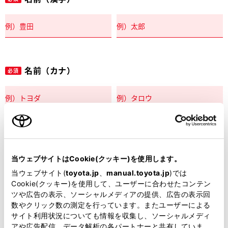
名前（カナ）
必須
郵便番号
必須
当ウェブサイトはCookie(クッキー)を使用します。
住所自動入力
当ウェブサイト(
toyota.jp
、
manual.toyota.jp
)では
Cookie(クッキー)を使用して、ユーザーに合わせたコンテン
都道府県
ツや広告の表示、ソーシャルメディアの提供、広告の表示回
必須
数やクリック数の測定を行っています。またユーザーによる
サイト利用状況についても情報を収集し、ソーシャルメディ
アや広告配信、データ解析の各パートナーと共有していま