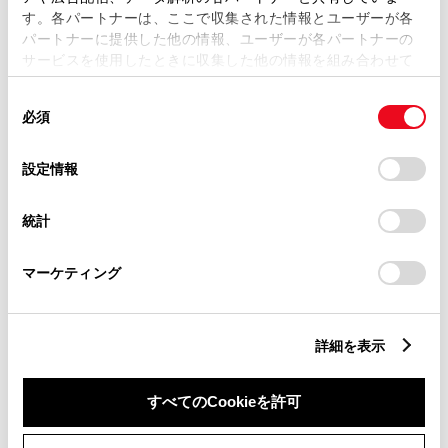
す。各パートナーは、ここで収集された情報とユーザーが各
パートナーに提供した他の情報、ユーザーが各パートナーの
サービスを使用したときに収集した他の情報を組み合わせて
市区町村名
必須
使用することがあります。当ウェブサイトの使用を続行する
同
とCookie(クッキー)に同意したこととなります。
必須
意
の
「すべてのCookieを許可」をクリックすることで、お客様の
選
デバイスにすべてのCookie(クッキー)が保存されることに同
設定情報
択
意したことになります。Cookie(クッキー)のオプトアウト、
丁目番地
必須
設定の変更、同意を撤回したりするにあたっては、当社の
統計
「
Cookie（クッキー）情報の取り扱いについて
」をご覧くだ
さい。
マーケティング
建物名
任意
詳細を表示
すべてのCookieを許可