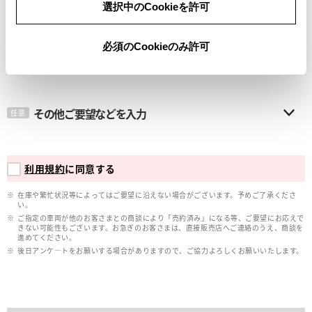
選択中のCookieを許可
メールアドレス
必須
必須のCookieのみ許可
その他ご要望などを入力
任意
利用規約
に同意する
在庫や繁忙状況等によってはご要望に沿えない場合がございます。予めご了承くださ
い。
ご指定の車両が他のお客さまとの商談により「売約済み」になる等、ご要望にお応えで
きない可能性もございます。お急ぎのお客さまは、直接販売店へご連絡のうえ、商談を
進めてください。
後日アンケ―トをお願いする場合がありますので、ご協力よろしくお願いいたします。