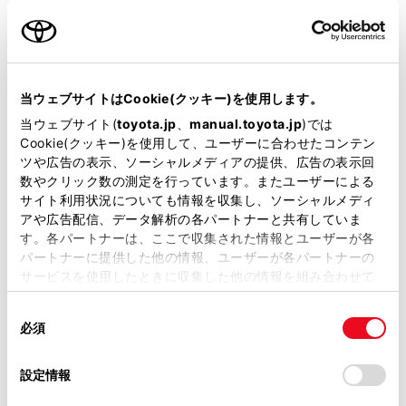
名前（カナ）
必須
当ウェブサイトはCookie(クッキー)を使用します。
当ウェブサイト(
toyota.jp
、
manual.toyota.jp
)では
Cookie(クッキー)を使用して、ユーザーに合わせたコンテン
郵便番号
ツや広告の表示、ソーシャルメディアの提供、広告の表示回
必須
数やクリック数の測定を行っています。またユーザーによる
サイト利用状況についても情報を収集し、ソーシャルメディ
住所自動入力
アや広告配信、データ解析の各パートナーと共有していま
す。各パートナーは、ここで収集された情報とユーザーが各
都道府県
パートナーに提供した他の情報、ユーザーが各パートナーの
必須
サービスを使用したときに収集した他の情報を組み合わせて
使用することがあります。当ウェブサイトの使用を続行する
同
とCookie(クッキー)に同意したこととなります。
必須
意
の
「すべてのCookieを許可」をクリックすることで、お客様の
選
デバイスにすべてのCookie(クッキー)が保存されることに同
設定情報
市区町村名
必須
択
意したことになります。Cookie(クッキー)のオプトアウト、