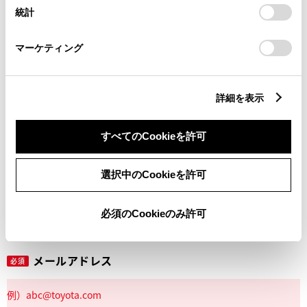
設定の変更、同意を撤回したりするにあたっては、当社の
統計
「
Cookie（クッキー）情報の取り扱いについて
」をご覧くだ
さい。
マーケティング
丁目番地
必須
詳細を表示
すべてのCookieを許可
建物名
任意
選択中のCookieを許可
必須のCookieのみ許可
メールアドレス
必須