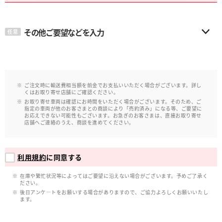
その他ご要望などを入力
任意
ご注文時に輸送費相当額を前金でお支払いいただく場合がございます。詳し
くはお取り寄せ店舗にご確認ください。
お取り寄せ車両は確認にお時間をいただく場合がございます。そのため、ご
指定の車両が他のお客さまとの商談により「売約済み」になる等、ご要望に
お応えできない可能性もございます。お急ぎのお客さまは、直接お取り寄せ
店舗へご連絡のうえ、商談を進めてください。
利用規約
に同意する
在庫や繁忙状況等によってはご要望に沿えない場合がございます。予めご了承く
ださい。
後日アンケ―トをお願いする場合がありますので、ご協力よろしくお願いいたし
ます。