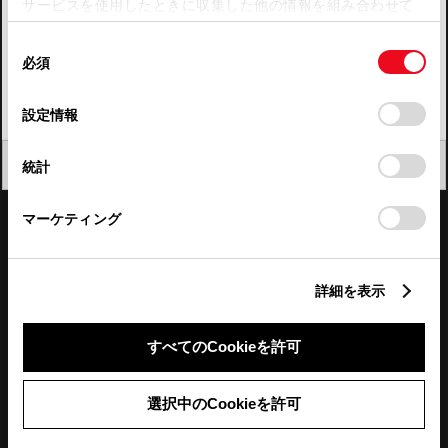
サービスを使用したときに収集した他の情報を組み合わせて
使用することがあります。当ウェブサイトの使用を続行する
四国
同
とCookie(クッキー)に同意したこととなります。
必須
意
九州・沖縄
の
「すべてのCookieを許可」をクリックすることで、お客様の
FAQ・お問い合わせ
選
デバイスにすべてのCookie(クッキー)が保存されることに同
設定情報
択
意したことになります。Cookie(クッキー)のオプトアウト、
設定の変更、同意を撤回したりするにあたっては、当社の
関連サイト
閉じる
統計
「
Cookie（クッキー）情報の取り扱いについて
」をご覧くだ
さい。
関連サービス
マーケティング
公式SNS
詳細を表示
LINE
X
Facebook
YouTube
Instagram
すべてのCookieを許可
トヨタイムズ
選択中のCookieを許可
TOYOTA Mail Magazine