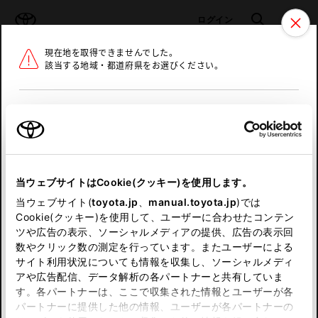
TOYOTA
検索
メニュ
ログイン
現在地を取得できませんでした。
ラインアップ
オーナーサポート
トピックス
該当する地域・都道府県をお選びください。
トヨタ認定中古車
メニュー
北海道
未設定
お気に入り
保存した見積り
閲覧履歴
東北
当ウェブサイトはCookie(クッキー)を使用します。
関東
申し訳ございません。
当ウェブサイト(
toyota.jp
、
manual.toyota.jp
)では
Cookie(クッキー)を使用して、ユーザーに合わせたコンテン
中部
何らかの問題が発生しました。
ツや広告の表示、ソーシャルメディアの提供、広告の表示回
数やクリック数の測定を行っています。またユーザーによる
恐れ入りますが、しばらく経ってから
サイト利用状況についても情報を収集し、ソーシャルメディ
近畿
アや広告配信、データ解析の各パートナーと共有していま
再度、お試し下さい。
す。各パートナーは、ここで収集された情報とユーザーが各
中国
パートナーに提供した他の情報、ユーザーが各パートナーの