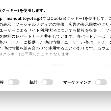
e(クッキー)を使用します。
jp
、
manual.toyota.jp
)ではCookie(クッキー)を使用して
の表示、ソーシャルメディアの提供、広告の表示回数やクリ
り依頼
ユーザーによるサイト利用状況についても情報を収集し、ソ
タ解析の各パートナーと共有しています。各パートナーは、
各パートナーに提供した他の情報、ユーザーが各パートナー
た他の情報を組み合わせて使用することがあります。当ウェ
入力内容のご確認
ie(クッキー)に同意したこととなります。
許可」をクリックすることで、お客様のデバイスにすべてのCook
意したことになります。Cookie(クッキー)のオプトアウト
ト」取得済みの方は、ログインするとお客さま情報の入力を省
るにあたっては、当社の「
Cookie（クッキー）情報の取り
報
統計
マーケティング
ログインして