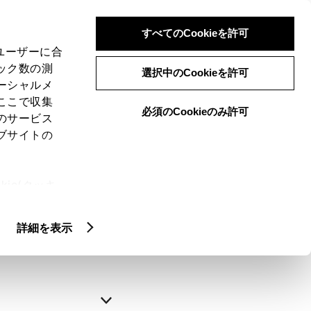
すべてのCookieを許可
、ユーザーに合
ック数の測
選択中のCookieを許可
ーシャルメ
ここで収集
必須のCookieのみ許可
のサービス
ブサイトの
申込みの完了
ie(クッキ
、設定の変
略できます。
扱いについ
詳細を表示
自動入力
新規登録