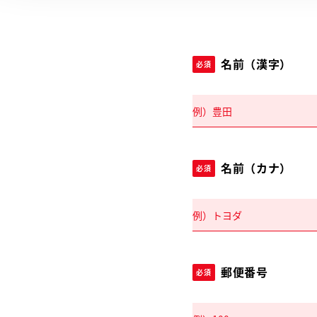
名前（漢字）
必須
名前（カナ）
必須
郵便番号
必須