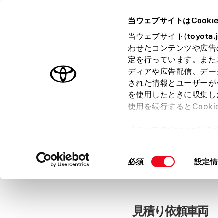
当ウェブサイトはCooki
TOYOTA
当ウェブサイト(
toyota.
わせたコンテンツや広告
色のついた項目
は必須です。
色のついた項目
中古車：見積
定を行っています。また
ディアや広告配信、デー
された情報とユーザーが
を使用したときに収集し
お客さま情報の入力
使用を続行するとCook
「すべてのCookieを
ー)が保存されることに同
「TOYOTAアカウン
更、同意を撤回したりす
同
必須
設定情
て
」をご覧ください。
意
の
選
択
見積り依頼車両