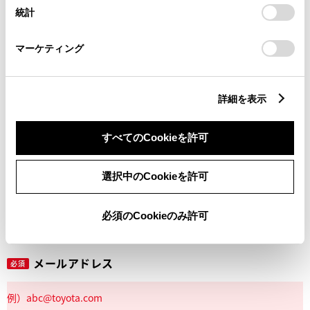
設定の変更、同意を撤回したりするにあたっては、当社の
統計
「
Cookie（クッキー）情報の取り扱いについて
」をご覧くだ
さい。
マーケティング
丁目番地
必須
詳細を表示
すべてのCookieを許可
建物名
任意
選択中のCookieを許可
必須のCookieのみ許可
メールアドレス
必須