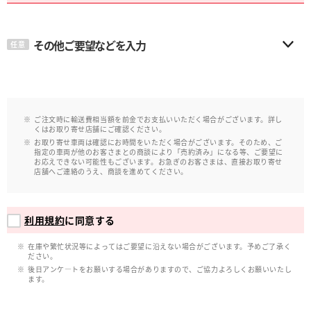
その他ご要望などを入力
任意
ご注文時に輸送費相当額を前金でお支払いいただく場合がございます。詳し
くはお取り寄せ店舗にご確認ください。
お取り寄せ車両は確認にお時間をいただく場合がございます。そのため、ご
指定の車両が他のお客さまとの商談により「売約済み」になる等、ご要望に
お応えできない可能性もございます。お急ぎのお客さまは、直接お取り寄せ
店舗へご連絡のうえ、商談を進めてください。
利用規約
に同意する
在庫や繁忙状況等によってはご要望に沿えない場合がございます。予めご了承く
ださい。
後日アンケ―トをお願いする場合がありますので、ご協力よろしくお願いいたし
ます。