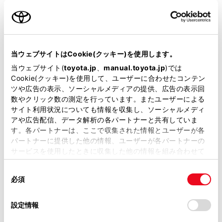
名前（カナ）
必須
当ウェブサイトはCookie(クッキー)を使用します。
当ウェブサイト(
toyota.jp
、
manual.toyota.jp
)では
Cookie(クッキー)を使用して、ユーザーに合わせたコンテン
郵便番号
ツや広告の表示、ソーシャルメディアの提供、広告の表示回
必須
数やクリック数の測定を行っています。またユーザーによる
サイト利用状況についても情報を収集し、ソーシャルメディ
住所自動入力
アや広告配信、データ解析の各パートナーと共有していま
す。各パートナーは、ここで収集された情報とユーザーが各
都道府県
パートナーに提供した他の情報、ユーザーが各パートナーの
必須
サービスを使用したときに収集した他の情報を組み合わせて
使用することがあります。当ウェブサイトの使用を続行する
同
とCookie(クッキー)に同意したこととなります。
必須
意
の
「すべてのCookieを許可」をクリックすることで、お客様の
選
デバイスにすべてのCookie(クッキー)が保存されることに同
設定情報
市区町村名
必須
択
意したことになります。Cookie(クッキー)のオプトアウト、