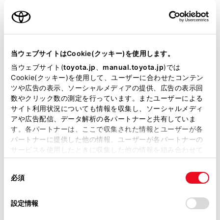
名前（カナ）
必須
当ウェブサイトはCookie(クッキー)を使用します。
当ウェブサイト(
toyota.jp
、
manual.toyota.jp
)では
Cookie(クッキー)を使用して、ユーザーに合わせたコンテン
郵便番号
ツや広告の表示、ソーシャルメディアの提供、広告の表示回
必須
数やクリック数の測定を行っています。またユーザーによる
サイト利用状況についても情報を収集し、ソーシャルメディ
住所自動入力
アや広告配信、データ解析の各パートナーと共有していま
す。各パートナーは、ここで収集された情報とユーザーが各
都道府県
パートナーに提供した他の情報、ユーザーが各パートナーの
必須
サービスを使用したときに収集した他の情報を組み合わせて
使用することがあります。当ウェブサイトの使用を続行する
同
とCookie(クッキー)に同意したこととなります。
必須
意
の
「すべてのCookieを許可」をクリックすることで、お客様の
選
デバイスにすべてのCookie(クッキー)が保存されることに同
設定情報
市区町村名
必須
択
意したことになります。Cookie(クッキー)のオプトアウト、