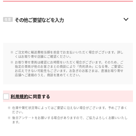
その他ご要望などを入力
任意
ご注文時に輸送費相当額を前金でお支払いいただく場合がございます。詳し
くはお取り寄せ店舗にご確認ください。
お取り寄せ車両は確認にお時間をいただく場合がございます。そのため、ご
指定の車両が他のお客さまとの商談により「売約済み」になる等、ご要望に
お応えできない可能性もございます。お急ぎのお客さまは、直接お取り寄せ
店舗へご連絡のうえ、商談を進めてください。
利用規約
に同意する
在庫や繁忙状況等によってはご要望に沿えない場合がございます。予めご了承く
ださい。
後日アンケ―トをお願いする場合がありますので、ご協力よろしくお願いいたし
ます。