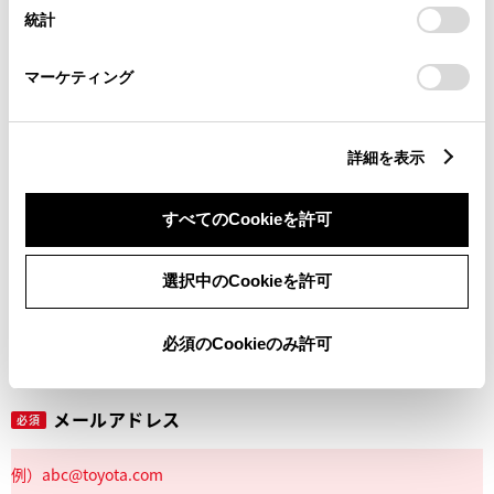
設定の変更、同意を撤回したりするにあたっては、当社の
統計
「
Cookie（クッキー）情報の取り扱いについて
」をご覧くだ
さい。
マーケティング
丁目番地
必須
詳細を表示
すべてのCookieを許可
建物名
任意
選択中のCookieを許可
必須のCookieのみ許可
メールアドレス
必須