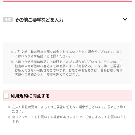
その他ご要望などを入力
任意
ご注文時に輸送費相当額を前金でお支払いいただく場合がございます。詳し
くはお取り寄せ店舗にご確認ください。
お取り寄せ車両は確認にお時間をいただく場合がございます。そのため、ご
指定の車両が他のお客さまとの商談により「売約済み」になる等、ご要望に
お応えできない可能性もございます。お急ぎのお客さまは、直接お取り寄せ
店舗へご連絡のうえ、商談を進めてください。
利用規約
に同意する
在庫や繁忙状況等によってはご要望に沿えない場合がございます。予めご了承く
ださい。
後日アンケ―トをお願いする場合がありますので、ご協力よろしくお願いいたし
ます。