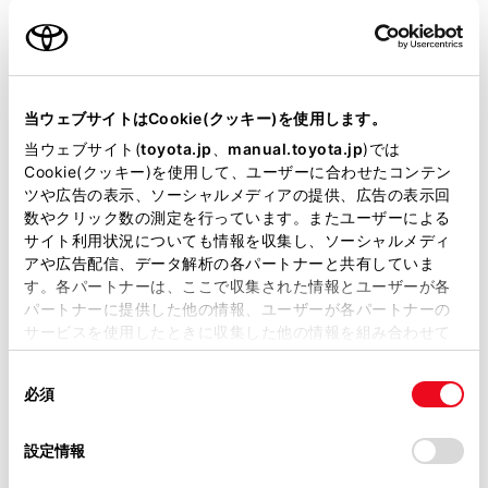
名前（カナ）
必須
当ウェブサイトはCookie(クッキー)を使用します。
当ウェブサイト(
toyota.jp
、
manual.toyota.jp
)では
Cookie(クッキー)を使用して、ユーザーに合わせたコンテン
郵便番号
ツや広告の表示、ソーシャルメディアの提供、広告の表示回
必須
数やクリック数の測定を行っています。またユーザーによる
サイト利用状況についても情報を収集し、ソーシャルメディ
住所自動入力
アや広告配信、データ解析の各パートナーと共有していま
す。各パートナーは、ここで収集された情報とユーザーが各
都道府県
パートナーに提供した他の情報、ユーザーが各パートナーの
必須
サービスを使用したときに収集した他の情報を組み合わせて
使用することがあります。当ウェブサイトの使用を続行する
同
とCookie(クッキー)に同意したこととなります。
必須
意
の
「すべてのCookieを許可」をクリックすることで、お客様の
選
デバイスにすべてのCookie(クッキー)が保存されることに同
設定情報
市区町村名
必須
択
意したことになります。Cookie(クッキー)のオプトアウト、