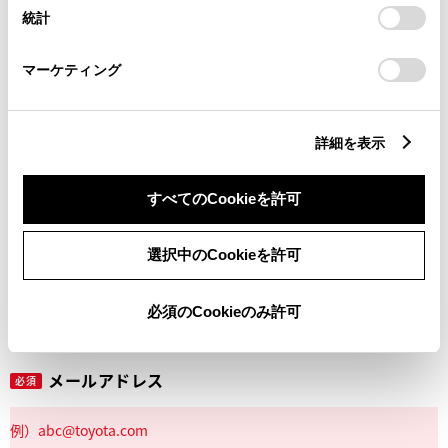
設定の変更、同意を撤回したりするにあたっては、当社の
統計
「
Cookie（クッキー）情報の取り扱いについて
」をご覧くだ
さい。
マーケティング
丁目番地
必須
詳細を表示
すべてのCookieを許可
建物名
任意
選択中のCookieを許可
必須のCookieのみ許可
メールアドレス
必須