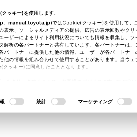
e(クッキー)を使用します。
jp
、
manual.toyota.jp
)ではCookie(クッキー)を使用して
の表示、ソーシャルメディアの提供、広告の表示回数やクリ
り依頼
ユーザーによるサイト利用状況についても情報を収集し、ソ
タ解析の各パートナーと共有しています。各パートナーは、
各パートナーに提供した他の情報、ユーザーが各パートナー
た他の情報を組み合わせて使用することがあります。当ウェ
入力内容のご確認
ie(クッキー)に同意したこととなります。
許可」をクリックすることで、お客様のデバイスにすべてのCook
意したことになります。Cookie(クッキー)のオプトアウト
ト」取得済みの方は、ログインするとお客さま情報の入力を省
るにあたっては、当社の「
Cookie（クッキー）情報の取り
報
統計
マーケティング
ログインして