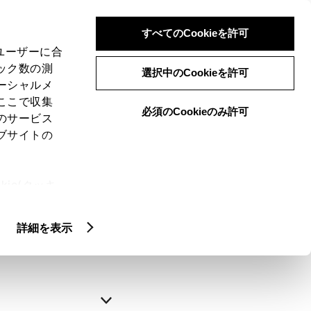
すべてのCookieを許可
、ユーザーに合
ック数の測
選択中のCookieを許可
ーシャルメ
ここで収集
必須のCookieのみ許可
のサービス
ブサイトの
申込みの完了
ie(クッキ
、設定の変
略できます。
扱いについ
詳細を表示
自動入力
新規登録