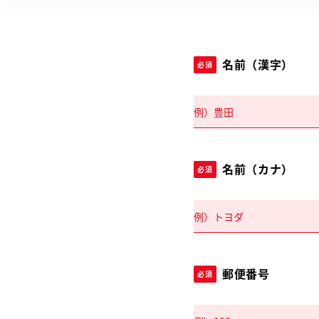
名前（漢字）
必須
名前（カナ）
必須
郵便番号
必須