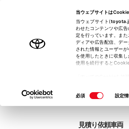
当ウェブサイトはCooki
TOYOTA
当ウェブサイト(
toyota.
わせたコンテンツや広告
色のついた項目
は必須です。
色のついた項目
中古車：見積
定を行っています。また
ディアや広告配信、デー
された情報とユーザーが
を使用したときに収集し
お客さま情報の入力
使用を続行するとCook
「すべてのCookieを
ー)が保存されることに同
「TOYOTAアカウン
更、同意を撤回したりす
同
必須
設定情
て
」をご覧ください。
意
の
選
択
見積り依頼車両