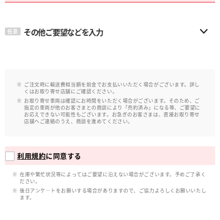
その他ご要望などを入力
任意
ご注文時に輸送費相当額を前金でお支払いいただく場合がございます。詳し
くはお取り寄せ店舗にご確認ください。
お取り寄せ車両は確認にお時間をいただく場合がございます。そのため、ご
指定の車両が他のお客さまとの商談により「売約済み」になる等、ご要望に
お応えできない可能性もございます。お急ぎのお客さまは、直接お取り寄せ
店舗へご連絡のうえ、商談を進めてください。
利用規約
に同意する
在庫や繁忙状況等によってはご要望に沿えない場合がございます。予めご了承く
ださい。
後日アンケ―トをお願いする場合がありますので、ご協力よろしくお願いいたし
ます。