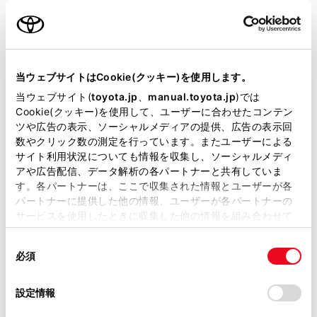
名前（カナ）
必須
当ウェブサイトはCookie(クッキー)を使用します。
当ウェブサイト(
toyota.jp
、
manual.toyota.jp
)では
Cookie(クッキー)を使用して、ユーザーに合わせたコンテン
郵便番号
ツや広告の表示、ソーシャルメディアの提供、広告の表示回
必須
数やクリック数の測定を行っています。またユーザーによる
サイト利用状況についても情報を収集し、ソーシャルメディ
住所自動入力
アや広告配信、データ解析の各パートナーと共有していま
す。各パートナーは、ここで収集された情報とユーザーが各
都道府県
パートナーに提供した他の情報、ユーザーが各パートナーの
必須
サービスを使用したときに収集した他の情報を組み合わせて
使用することがあります。当ウェブサイトの使用を続行する
同
とCookie(クッキー)に同意したこととなります。
必須
意
の
「すべてのCookieを許可」をクリックすることで、お客様の
選
デバイスにすべてのCookie(クッキー)が保存されることに同
設定情報
市区町村名
必須
択
意したことになります。Cookie(クッキー)のオプトアウト、