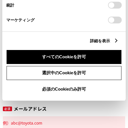
設定の変更、同意を撤回したりするにあたっては、当社の
統計
「
Cookie（クッキー）情報の取り扱いについて
」をご覧くだ
さい。
マーケティング
丁目番地
必須
詳細を表示
すべてのCookieを許可
建物名
任意
選択中のCookieを許可
必須のCookieのみ許可
メールアドレス
必須