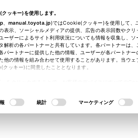
e(クッキー)を使用します。
jp
、
manual.toyota.jp
)ではCookie(クッキー)を使用して
の表示、ソーシャルメディアの提供、広告の表示回数やクリ
り依頼
ユーザーによるサイト利用状況についても情報を収集し、ソ
タ解析の各パートナーと共有しています。各パートナーは、
各パートナーに提供した他の情報、ユーザーが各パートナー
た他の情報を組み合わせて使用することがあります。当ウェ
入力内容のご確認
ie(クッキー)に同意したこととなります。
許可」をクリックすることで、お客様のデバイスにすべてのCook
意したことになります。Cookie(クッキー)のオプトアウト
ト」取得済みの方は、ログインするとお客さま情報の入力を省
るにあたっては、当社の「
Cookie（クッキー）情報の取り
報
統計
マーケティング
ログインして