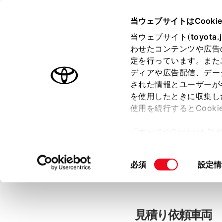
当ウェブサイトはCooki
TOYOTA
当ウェブサイト(
toyota.
わせたコンテンツや広告
色のついた項目
は必須です。
色のついた項目
中古車：見積
定を行っています。また
ディアや広告配信、デー
された情報とユーザーが
を使用したときに収集し
お客さま情報の入力
使用を続行するとCook
「すべてのCookieを
ー)が保存されることに同
「TOYOTAアカウン
更、同意を撤回したりす
同
必須
設定情
て
」をご覧ください。
意
の
選
択
見積り依頼車両