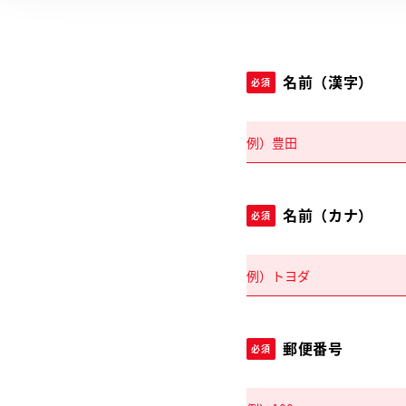
名前（漢字）
必須
名前（カナ）
必須
郵便番号
必須