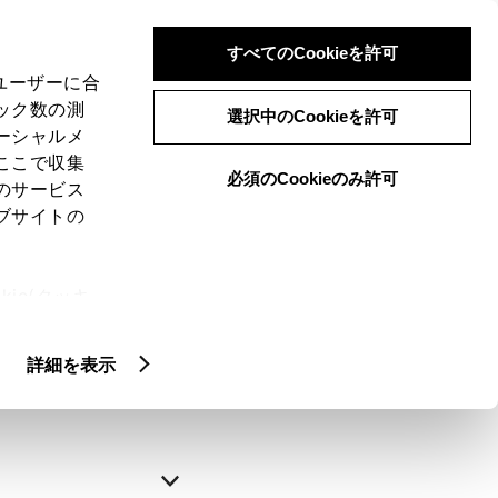
すべてのCookieを許可
、ユーザーに合
ック数の測
選択中のCookieを許可
ーシャルメ
ここで収集
必須のCookieのみ許可
のサービス
ブサイトの
申込みの完了
ie(クッキ
、設定の変
略できます。
扱いについ
詳細を表示
自動入力
新規登録