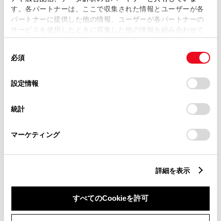
す。各パートナーは、ここで収集された情報とユーザーが各
パートナーに提供した他の情報、ユーザーが各パートナーの
サービスを使用したときに収集した他の情報を組み合わせて
市区町村名
必須
使用することがあります。当ウェブサイトの使用を続行する
同
とCookie(クッキー)に同意したこととなります。
必須
意
の
「すべてのCookieを許可」をクリックすることで、お客様の
選
デバイスにすべてのCookie(クッキー)が保存されることに同
設定情報
択
意したことになります。Cookie(クッキー)のオプトアウト、
丁目番地
必須
設定の変更、同意を撤回したりするにあたっては、当社の
統計
「
Cookie（クッキー）情報の取り扱いについて
」をご覧くだ
さい。
マーケティング
建物名
任意
詳細を表示
すべてのCookieを許可