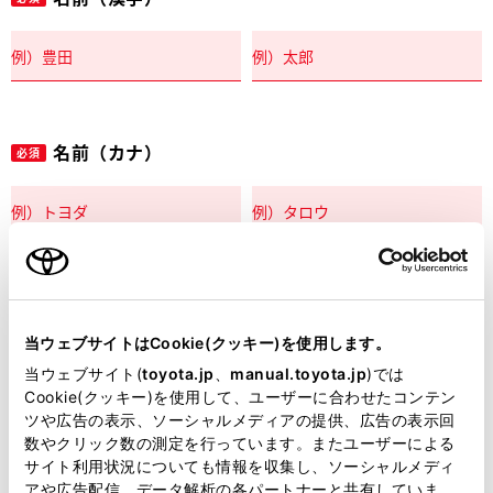
名前（カナ）
必須
郵便番号
必須
当ウェブサイトはCookie(クッキー)を使用します。
住所自動入力
当ウェブサイト(
toyota.jp
、
manual.toyota.jp
)では
Cookie(クッキー)を使用して、ユーザーに合わせたコンテン
都道府県
ツや広告の表示、ソーシャルメディアの提供、広告の表示回
必須
数やクリック数の測定を行っています。またユーザーによる
サイト利用状況についても情報を収集し、ソーシャルメディ
アや広告配信、データ解析の各パートナーと共有していま