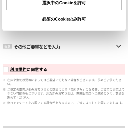
選択中のCookieを許可
メールアドレス
必須
必須のCookieのみ許可
その他ご要望などを入力
任意
利用規約
に同意する
在庫や繁忙状況等によってはご要望に沿えない場合がございます。予めご了承くださ
い。
ご指定の車両が他のお客さまとの商談により「売約済み」になる等、ご要望にお応えで
きない可能性もございます。お急ぎのお客さまは、直接販売店へご連絡のうえ、商談を
進めてください。
後日アンケ―トをお願いする場合がありますので、ご協力よろしくお願いいたします。