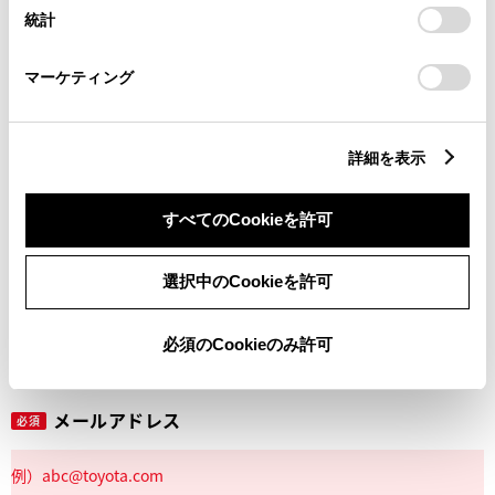
設定の変更、同意を撤回したりするにあたっては、当社の
統計
「
Cookie（クッキー）情報の取り扱いについて
」をご覧くだ
さい。
マーケティング
丁目番地
必須
詳細を表示
すべてのCookieを許可
建物名
任意
選択中のCookieを許可
必須のCookieのみ許可
メールアドレス
必須