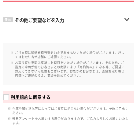
その他ご要望などを入力
任意
ご注文時に輸送費相当額を前金でお支払いいただく場合がございます。詳し
くはお取り寄せ店舗にご確認ください。
お取り寄せ車両は確認にお時間をいただく場合がございます。そのため、ご
指定の車両が他のお客さまとの商談により「売約済み」になる等、ご要望に
お応えできない可能性もございます。お急ぎのお客さまは、直接お取り寄せ
店舗へご連絡のうえ、商談を進めてください。
利用規約
に同意する
在庫や繁忙状況等によってはご要望に沿えない場合がございます。予めご了承く
ださい。
後日アンケ―トをお願いする場合がありますので、ご協力よろしくお願いいたし
ます。