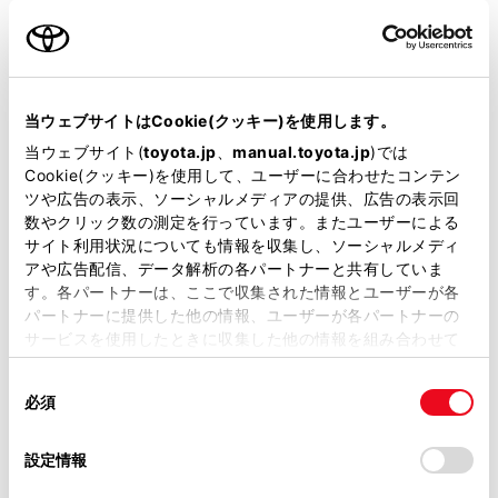
名前（カナ）
必須
当ウェブサイトはCookie(クッキー)を使用します。
当ウェブサイト(
toyota.jp
、
manual.toyota.jp
)では
Cookie(クッキー)を使用して、ユーザーに合わせたコンテン
郵便番号
ツや広告の表示、ソーシャルメディアの提供、広告の表示回
必須
数やクリック数の測定を行っています。またユーザーによる
サイト利用状況についても情報を収集し、ソーシャルメディ
住所自動入力
アや広告配信、データ解析の各パートナーと共有していま
す。各パートナーは、ここで収集された情報とユーザーが各
都道府県
パートナーに提供した他の情報、ユーザーが各パートナーの
必須
サービスを使用したときに収集した他の情報を組み合わせて
使用することがあります。当ウェブサイトの使用を続行する
同
とCookie(クッキー)に同意したこととなります。
必須
意
の
「すべてのCookieを許可」をクリックすることで、お客様の
選
デバイスにすべてのCookie(クッキー)が保存されることに同
設定情報
市区町村名
必須
択
意したことになります。Cookie(クッキー)のオプトアウト、