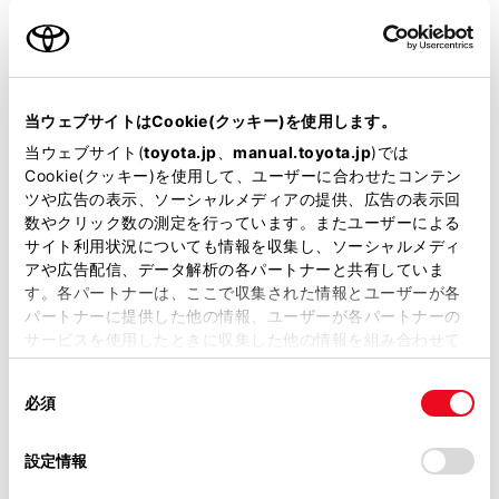
名前（カナ）
必須
当ウェブサイトはCookie(クッキー)を使用します。
当ウェブサイト(
toyota.jp
、
manual.toyota.jp
)では
Cookie(クッキー)を使用して、ユーザーに合わせたコンテン
郵便番号
ツや広告の表示、ソーシャルメディアの提供、広告の表示回
必須
数やクリック数の測定を行っています。またユーザーによる
サイト利用状況についても情報を収集し、ソーシャルメディ
住所自動入力
アや広告配信、データ解析の各パートナーと共有していま
す。各パートナーは、ここで収集された情報とユーザーが各
都道府県
パートナーに提供した他の情報、ユーザーが各パートナーの
必須
サービスを使用したときに収集した他の情報を組み合わせて
使用することがあります。当ウェブサイトの使用を続行する
同
とCookie(クッキー)に同意したこととなります。
必須
意
の
「すべてのCookieを許可」をクリックすることで、お客様の
選
デバイスにすべてのCookie(クッキー)が保存されることに同
設定情報
市区町村名
必須
択
意したことになります。Cookie(クッキー)のオプトアウト、