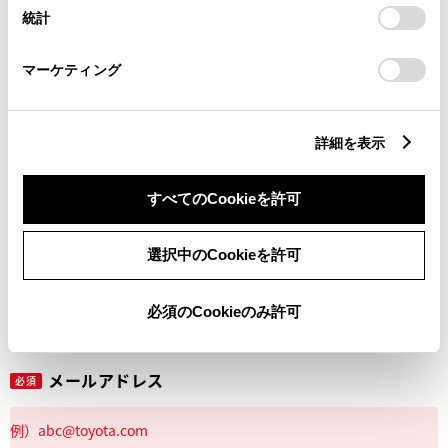
設定の変更、同意を撤回したりするにあたっては、当社の
統計
「
Cookie（クッキー）情報の取り扱いについて
」をご覧くだ
さい。
マーケティング
丁目番地
必須
詳細を表示
すべてのCookieを許可
建物名
任意
選択中のCookieを許可
必須のCookieのみ許可
メールアドレス
必須