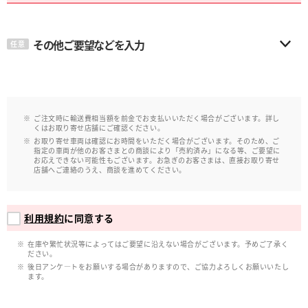
その他ご要望などを入力
任意
ご注文時に輸送費相当額を前金でお支払いいただく場合がございます。詳し
くはお取り寄せ店舗にご確認ください。
お取り寄せ車両は確認にお時間をいただく場合がございます。そのため、ご
指定の車両が他のお客さまとの商談により「売約済み」になる等、ご要望に
お応えできない可能性もございます。お急ぎのお客さまは、直接お取り寄せ
店舗へご連絡のうえ、商談を進めてください。
利用規約
に同意する
在庫や繁忙状況等によってはご要望に沿えない場合がございます。予めご了承く
ださい。
後日アンケ―トをお願いする場合がありますので、ご協力よろしくお願いいたし
ます。