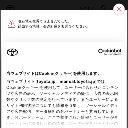
TOYOTA
検索
メニュ
ログイン
現在地を取得できませんでした。
ラインアップ
オーナーサポート
トピックス
該当する地域・都道府県をお選びください。
トヨタ認定中古車
メニュー
北海道
未設定
お気に入り
保存した見積り
閲覧履歴
東北
当ウェブサイトはCookie(クッキー)を使用します。
関東
申し訳ございません。
当ウェブサイト(
toyota.jp
、
manual.toyota.jp
)では
Cookie(クッキー)を使用して、ユーザーに合わせたコンテン
中部
何らかの問題が発生しました。
ツや広告の表示、ソーシャルメディアの提供、広告の表示回
数やクリック数の測定を行っています。またユーザーによる
恐れ入りますが、しばらく経ってから
サイト利用状況についても情報を収集し、ソーシャルメディ
近畿
アや広告配信、データ解析の各パートナーと共有していま
再度、お試し下さい。
す。各パートナーは、ここで収集された情報とユーザーが各
中国
パートナーに提供した他の情報、ユーザーが各パートナーの