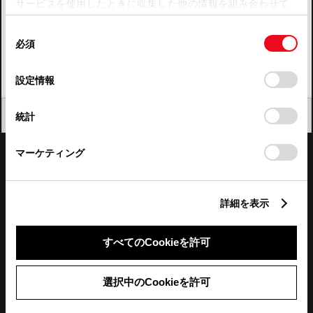
サービスを使用したときに収集した他の情報を組み合わせて
使用することがあります。当ウェブサイトの使用を続行する
四国
同
とCookie(クッキー)に同意したこととなります。
必須
意
九州・沖縄
の
「すべてのCookieを許可」をクリックすることで、お客様の
FAQ・お問い合わせ
選
デバイスにすべてのCookie(クッキー)が保存されることに同
設定情報
択
意したことになります。Cookie(クッキー)のオプトアウト、
設定の変更、同意を撤回したりするにあたっては、当社の
関連サイト
閉じる
統計
「
Cookie（クッキー）情報の取り扱いについて
」をご覧くだ
さい。
関連サービス
マーケティング
公式SNS
詳細を表示
LINE
X
Facebook
YouTube
Instagram
すべてのCookieを許可
トヨタイムズ
選択中のCookieを許可
TOYOTA Mail Magazine