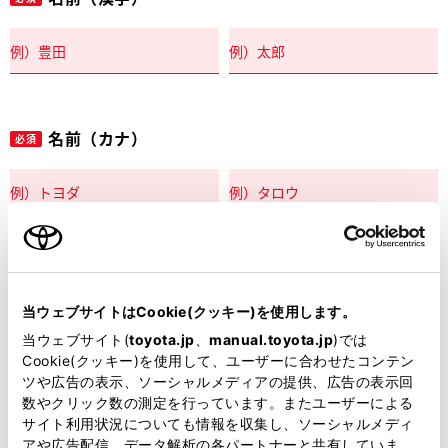
名前（カナ）
必須
郵便番号
必須
当ウェブサイトはCookie(クッキー)を使用します。
住所自動入力
当ウェブサイト(
toyota.jp
、
manual.toyota.jp
)では
Cookie(クッキー)を使用して、ユーザーに合わせたコンテン
都道府県
ツや広告の表示、ソーシャルメディアの提供、広告の表示回
必須
数やクリック数の測定を行っています。またユーザーによる
サイト利用状況についても情報を収集し、ソーシャルメディ
アや広告配信、データ解析の各パートナーと共有していま