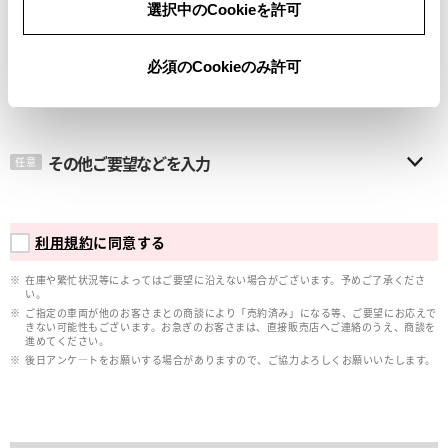
選択中のCookieを許可
メールアドレス
必須
必須のCookieのみ許可
その他ご要望などを入力
任意
利用規約
に同意する
在庫や繁忙状況等によってはご要望に沿えない場合がございます。予めご了承くださ
い。
ご指定の車両が他のお客さまとの商談により「売約済み」になる等、ご要望にお応えで
きない可能性もございます。お急ぎのお客さまは、直接販売店へご連絡のうえ、商談を
進めてください。
後日アンケ―トをお願いする場合がありますので、ご協力よろしくお願いいたします。