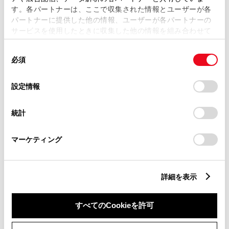
す。各パートナーは、ここで収集された情報とユーザーが各
パートナーに提供した他の情報、ユーザーが各パートナーの
サービスを使用したときに収集した他の情報を組み合わせて
市区町村名
必須
使用することがあります。当ウェブサイトの使用を続行する
同
とCookie(クッキー)に同意したこととなります。
必須
意
の
「すべてのCookieを許可」をクリックすることで、お客様の
選
デバイスにすべてのCookie(クッキー)が保存されることに同
設定情報
択
意したことになります。Cookie(クッキー)のオプトアウト、
丁目番地
必須
設定の変更、同意を撤回したりするにあたっては、当社の
統計
「
Cookie（クッキー）情報の取り扱いについて
」をご覧くだ
さい。
マーケティング
建物名
任意
詳細を表示
すべてのCookieを許可