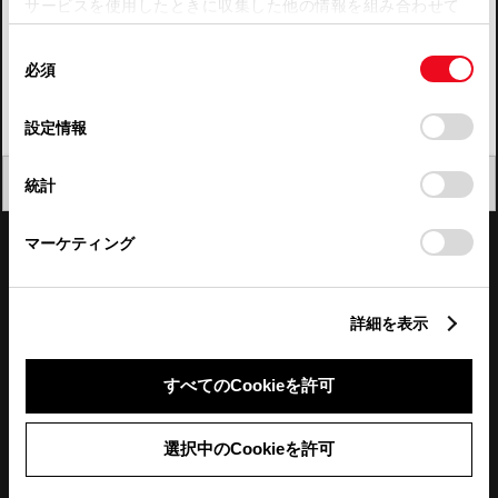
サービスを使用したときに収集した他の情報を組み合わせて
使用することがあります。当ウェブサイトの使用を続行する
四国
同
とCookie(クッキー)に同意したこととなります。
必須
意
九州・沖縄
の
「すべてのCookieを許可」をクリックすることで、お客様の
FAQ・お問い合わせ
選
デバイスにすべてのCookie(クッキー)が保存されることに同
設定情報
択
意したことになります。Cookie(クッキー)のオプトアウト、
設定の変更、同意を撤回したりするにあたっては、当社の
関連サイト
閉じる
統計
「
Cookie（クッキー）情報の取り扱いについて
」をご覧くだ
さい。
関連サービス
マーケティング
公式SNS
詳細を表示
LINE
X
Facebook
YouTube
Instagram
すべてのCookieを許可
トヨタイムズ
選択中のCookieを許可
TOYOTA Mail Magazine