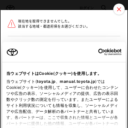
TOYOTA
検索
メニュ
ログイン
現在地を取得できませんでした。
ラインアップ
オーナーサポート
トピックス
該当する地域・都道府県をお選びください。
トヨタ認定中古車
メニュー
北海道
未設定
お気に入り
保存した見積り
閲覧履歴
東北
当ウェブサイトはCookie(クッキー)を使用します。
関東
申し訳ございません。
当ウェブサイト(
toyota.jp
、
manual.toyota.jp
)では
Cookie(クッキー)を使用して、ユーザーに合わせたコンテン
中部
何らかの問題が発生しました。
ツや広告の表示、ソーシャルメディアの提供、広告の表示回
数やクリック数の測定を行っています。またユーザーによる
恐れ入りますが、しばらく経ってから
サイト利用状況についても情報を収集し、ソーシャルメディ
近畿
アや広告配信、データ解析の各パートナーと共有していま
再度、お試し下さい。
す。各パートナーは、ここで収集された情報とユーザーが各
中国
パートナーに提供した他の情報、ユーザーが各パートナーの