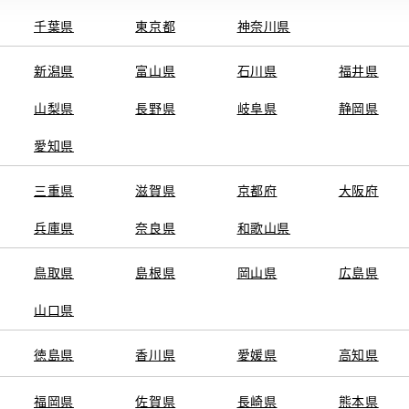
千葉県
東京都
神奈川県
新潟県
富山県
石川県
福井県
山梨県
長野県
岐阜県
静岡県
関連サービス
愛知県
ト
GAZOO
KINTO
三重県
トヨタ中古車オンラインストア
滋賀県
京都府
TOYOTA SHARE
大阪府
ng
クルマ買取
法人向けカーリー
兵庫県
奈良県
和歌山県
トヨタレンタカー
トヨタのau/UQ
鳥取県
島根県
岡山県
広島県
山口県
徳島県
香川県
愛媛県
高知県
TAアカウント利用規約
反社会的勢力に対する基本方針
企業情報
リコール情報
福岡県
佐賀県
長崎県
熊本県
SERVED.