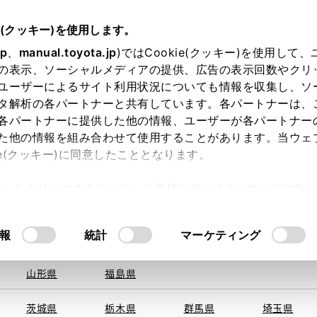
e(クッキー)を使用します。
jp
、
manual.toyota.jp
)ではCookie(クッキー)を使用して
の表示、ソーシャルメディアの提供、広告の表示回数やクリ
ユーザーによるサイト利用状況についても情報を収集し、ソ
を取得できませんでした。
タ解析の各パートナーと共有しています。各パートナーは、
る地域・都道府県をお選びください。
各パートナーに提供した他の情報、ユーザーが各パートナー
た他の情報を組み合わせて使用することがあります。当ウェ
い方
オンライン購入
お気に入り
保存した見積り
ie(クッキー)に同意したこととなります。
旭川
釧路
札幌
帯広
許可」をクリックすることで、お客様のデバイスにすべてのCook
函館
北見
室蘭、苫小
意したことになります。Cookie(クッキー)のオプトアウト
牧、
ひだか
るにあたっては、当社の「
Cookie（クッキー）情報の取り
報
統計
マーケティング
申し訳ございません。
青森県
岩手県
宮城県
秋田県
何らかの問題が発生しました。
山形県
福島県
茨城県
栃木県
群馬県
埼玉県
恐れ入りますが、しばらく経ってから
再度、お試し下さい。