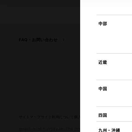
中部
FAQ・お問い合わせ
関連サイト
トヨタ自動車企業サイ
トヨタイムズ
近畿
TOYOTA GAZOO Raci
中国
四国
サイトマップ
サイト利用について
個人情報の取扱いについて
TOYO
©1995-2026 TOYOTA MOTOR CORPORATION. ALL RIGHTS RE
九州・沖縄