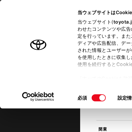
TOYOTA
当ウェブサイトはCooki
当ウェブサイト(
toyota.
わせたコンテンツや広告
ラインアップ
オーナーサポート
トピックス
定を行っています。また
現在地
ディアや広告配信、デー
トヨタ認定中古車
該当す
された情報とユーザーが
を使用したときに収集し
中古車を探す
トヨタ認定中古車の魅力
3つの買
使用を続行するとCook
北海道
「すべてのCookieを
ー)が保存されることに同
更、同意を撤回したりす
同
必須
設定情
て
」をご覧ください。
東北
意
の
選
択
関東