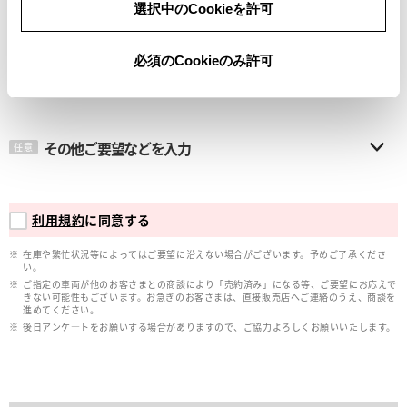
選択中のCookieを許可
メールアドレス
必須
必須のCookieのみ許可
その他ご要望などを入力
任意
利用規約
に同意する
在庫や繁忙状況等によってはご要望に沿えない場合がございます。予めご了承くださ
い。
ご指定の車両が他のお客さまとの商談により「売約済み」になる等、ご要望にお応えで
きない可能性もございます。お急ぎのお客さまは、直接販売店へご連絡のうえ、商談を
進めてください。
後日アンケ―トをお願いする場合がありますので、ご協力よろしくお願いいたします。