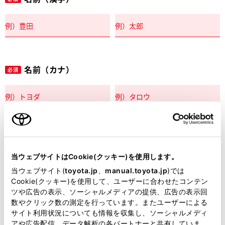
名前（カナ）
必須
郵便番号
必須
当ウェブサイトはCookie(クッキー)を使用します。
住所自動入力
当ウェブサイト(
toyota.jp
、
manual.toyota.jp
)では
Cookie(クッキー)を使用して、ユーザーに合わせたコンテン
都道府県
ツや広告の表示、ソーシャルメディアの提供、広告の表示回
必須
数やクリック数の測定を行っています。またユーザーによる
サイト利用状況についても情報を収集し、ソーシャルメディ
アや広告配信、データ解析の各パートナーと共有していま