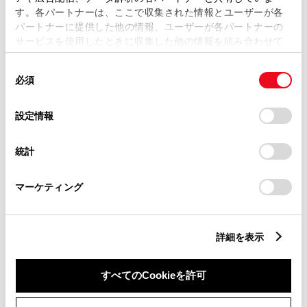
す。各パートナーは、ここで収集された情報とユーザーが各
パートナーに提供した他の情報、ユーザーが各パートナーの
サービスを使用したときに収集した他の情報を組み合わせて
市区町村名
必須
使用することがあります。当ウェブサイトの使用を続行する
同
とCookie(クッキー)に同意したこととなります。
必須
意
の
「すべてのCookieを許可」をクリックすることで、お客様の
選
デバイスにすべてのCookie(クッキー)が保存されることに同
設定情報
択
意したことになります。Cookie(クッキー)のオプトアウト、
丁目番地
必須
設定の変更、同意を撤回したりするにあたっては、当社の
統計
「
Cookie（クッキー）情報の取り扱いについて
」をご覧くだ
さい。
マーケティング
建物名
任意
詳細を表示
すべてのCookieを許可