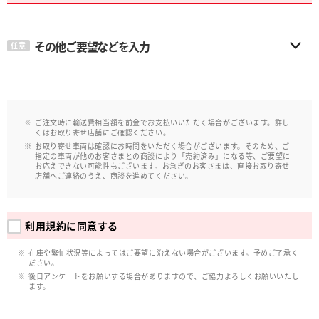
その他ご要望などを入力
任意
ご注文時に輸送費相当額を前金でお支払いいただく場合がございます。詳し
くはお取り寄せ店舗にご確認ください。
お取り寄せ車両は確認にお時間をいただく場合がございます。そのため、ご
指定の車両が他のお客さまとの商談により「売約済み」になる等、ご要望に
お応えできない可能性もございます。お急ぎのお客さまは、直接お取り寄せ
店舗へご連絡のうえ、商談を進めてください。
利用規約
に同意する
在庫や繁忙状況等によってはご要望に沿えない場合がございます。予めご了承く
ださい。
後日アンケ―トをお願いする場合がありますので、ご協力よろしくお願いいたし
ます。