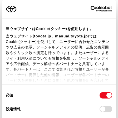
名前（カナ）
必須
当ウェブサイトはCookie(クッキー)を使用します。
当ウェブサイト(
toyota.jp
、
manual.toyota.jp
)では
Cookie(クッキー)を使用して、ユーザーに合わせたコンテン
郵便番号
ツや広告の表示、ソーシャルメディアの提供、広告の表示回
必須
数やクリック数の測定を行っています。またユーザーによる
サイト利用状況についても情報を収集し、ソーシャルメディ
住所自動入力
アや広告配信、データ解析の各パートナーと共有していま
す。各パートナーは、ここで収集された情報とユーザーが各
都道府県
パートナーに提供した他の情報、ユーザーが各パートナーの
必須
サービスを使用したときに収集した他の情報を組み合わせて
使用することがあります。当ウェブサイトの使用を続行する
同
とCookie(クッキー)に同意したこととなります。
必須
意
の
「すべてのCookieを許可」をクリックすることで、お客様の
選
デバイスにすべてのCookie(クッキー)が保存されることに同
設定情報
市区町村名
必須
択
意したことになります。Cookie(クッキー)のオプトアウト、