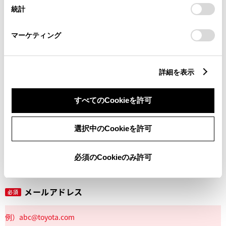
設定の変更、同意を撤回したりするにあたっては、当社の
統計
「
Cookie（クッキー）情報の取り扱いについて
」をご覧くだ
さい。
マーケティング
丁目番地
必須
詳細を表示
すべてのCookieを許可
建物名
任意
選択中のCookieを許可
必須のCookieのみ許可
メールアドレス
必須