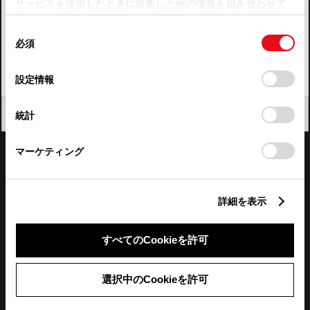
サービスを使用したときに収集した他の情報を組み合わせて
使用することがあります。当ウェブサイトの使用を続行する
四国
同
とCookie(クッキー)に同意したこととなります。
必須
意
九州・沖縄
の
「すべてのCookieを許可」をクリックすることで、お客様の
FAQ・お問い合わせ
選
デバイスにすべてのCookie(クッキー)が保存されることに同
設定情報
択
意したことになります。Cookie(クッキー)のオプトアウト、
設定の変更、同意を撤回したりするにあたっては、当社の
関連サイト
閉じる
統計
「
Cookie（クッキー）情報の取り扱いについて
」をご覧くだ
さい。
関連サービス
マーケティング
公式SNS
詳細を表示
LINE
X
Facebook
YouTube
Instagram
すべてのCookieを許可
トヨタイムズ
選択中のCookieを許可
TOYOTA Mail Magazine