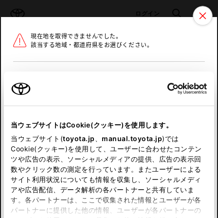
TOYOTA
検索
メニュ
ログイン
現在地を取得できませんでした。
ラインアップ
オーナーサポート
トピックス
該当する地域・都道府県をお選びください。
トヨタ認定中古車
メニュー
北海道
未設定
お気に入り
保存した見積り
閲覧履歴
東北
当ウェブサイトはCookie(クッキー)を使用します。
関東
申し訳ございません。
当ウェブサイト(
toyota.jp
、
manual.toyota.jp
)では
Cookie(クッキー)を使用して、ユーザーに合わせたコンテン
中部
何らかの問題が発生しました。
ツや広告の表示、ソーシャルメディアの提供、広告の表示回
数やクリック数の測定を行っています。またユーザーによる
恐れ入りますが、しばらく経ってから
サイト利用状況についても情報を収集し、ソーシャルメディ
近畿
アや広告配信、データ解析の各パートナーと共有していま
再度、お試し下さい。
す。各パートナーは、ここで収集された情報とユーザーが各
中国
パートナーに提供した他の情報、ユーザーが各パートナーの