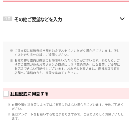
その他ご要望などを入力
任意
ご注文時に輸送費相当額を前金でお支払いいただく場合がございます。詳し
くはお取り寄せ店舗にご確認ください。
お取り寄せ車両は確認にお時間をいただく場合がございます。そのため、ご
指定の車両が他のお客さまとの商談により「売約済み」になる等、ご要望に
お応えできない可能性もございます。お急ぎのお客さまは、直接お取り寄せ
店舗へご連絡のうえ、商談を進めてください。
利用規約
に同意する
在庫や繁忙状況等によってはご要望に沿えない場合がございます。予めご了承く
ださい。
後日アンケ―トをお願いする場合がありますので、ご協力よろしくお願いいたし
ます。