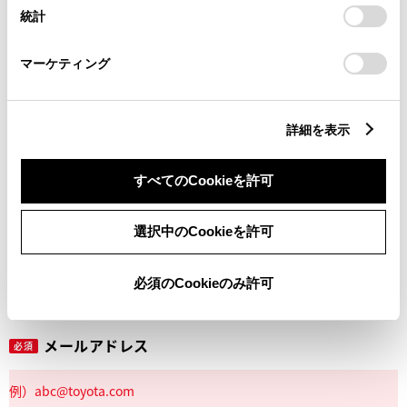
設定の変更、同意を撤回したりするにあたっては、当社の
統計
「
Cookie（クッキー）情報の取り扱いについて
」をご覧くだ
さい。
マーケティング
丁目番地
必須
詳細を表示
すべてのCookieを許可
建物名
任意
選択中のCookieを許可
必須のCookieのみ許可
メールアドレス
必須