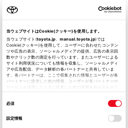
名前（カナ）
必須
当ウェブサイトはCookie(クッキー)を使用します。
当ウェブサイト(
toyota.jp
、
manual.toyota.jp
)では
Cookie(クッキー)を使用して、ユーザーに合わせたコンテン
郵便番号
ツや広告の表示、ソーシャルメディアの提供、広告の表示回
必須
数やクリック数の測定を行っています。またユーザーによる
サイト利用状況についても情報を収集し、ソーシャルメディ
住所自動入力
アや広告配信、データ解析の各パートナーと共有していま
す。各パートナーは、ここで収集された情報とユーザーが各
都道府県
パートナーに提供した他の情報、ユーザーが各パートナーの
必須
サービスを使用したときに収集した他の情報を組み合わせて
使用することがあります。当ウェブサイトの使用を続行する
同
とCookie(クッキー)に同意したこととなります。
必須
意
の
「すべてのCookieを許可」をクリックすることで、お客様の
選
デバイスにすべてのCookie(クッキー)が保存されることに同
設定情報
市区町村名
必須
択
意したことになります。Cookie(クッキー)のオプトアウト、