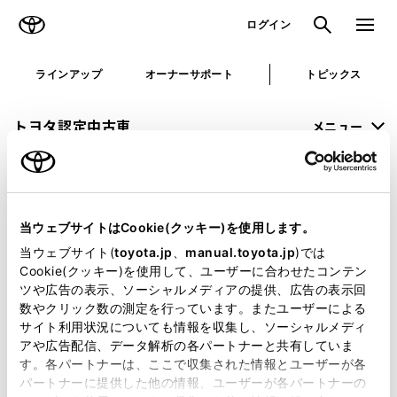
TOYOTA
検索
メニュ
ログイン
ラインアップ
オーナーサポート
トピックス
トヨタ認定中古車
メニュー
未設定
お気に入り
保存した見積り
閲覧履歴
当ウェブサイトはCookie(クッキー)を使用します。
申し訳ございません。
当ウェブサイト(
toyota.jp
、
manual.toyota.jp
)では
Cookie(クッキー)を使用して、ユーザーに合わせたコンテン
何らかの問題が発生しました。
ツや広告の表示、ソーシャルメディアの提供、広告の表示回
数やクリック数の測定を行っています。またユーザーによる
恐れ入りますが、しばらく経ってから
サイト利用状況についても情報を収集し、ソーシャルメディ
アや広告配信、データ解析の各パートナーと共有していま
再度、お試し下さい。
す。各パートナーは、ここで収集された情報とユーザーが各
パートナーに提供した他の情報、ユーザーが各パートナーの