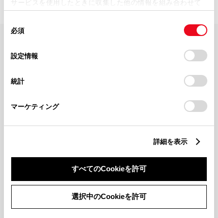
サービスを使用したときに収集した他の情報を組み合わせて
使用することがあります。当ウェブサイトの使用を続行する
同
とCookie(クッキー)に同意したこととなります。
必須
意
の
「すべてのCookieを許可」をクリックすることで、お客様の
FAQ・お問い合わせ
選
デバイスにすべてのCookie(クッキー)が保存されることに同
設定情報
択
意したことになります。Cookie(クッキー)のオプトアウト、
設定の変更、同意を撤回したりするにあたっては、当社の
関連サイト
統計
「
Cookie（クッキー）情報の取り扱いについて
」をご覧くだ
さい。
関連サービス
マーケティング
公式SNS
詳細を表示
LINE
X
Facebook
YouTube
Instagram
すべてのCookieを許可
トヨタイムズ
選択中のCookieを許可
TOYOTA Mail Magazine