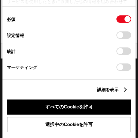
サービスを使用したときに収集した他の情報を組み合わせて
使用することがあります。当ウェブサイトの使用を続行する
四国
同
とCookie(クッキー)に同意したこととなります。
必須
意
九州・沖縄
の
「すべてのCookieを許可」をクリックすることで、お客様の
FAQ・お問い合わせ
選
デバイスにすべてのCookie(クッキー)が保存されることに同
設定情報
択
意したことになります。Cookie(クッキー)のオプトアウト、
設定の変更、同意を撤回したりするにあたっては、当社の
関連サイト
閉じる
統計
「
Cookie（クッキー）情報の取り扱いについて
」をご覧くだ
さい。
関連サービス
マーケティング
公式SNS
詳細を表示
LINE
X
Facebook
YouTube
Instagram
すべてのCookieを許可
トヨタイムズ
選択中のCookieを許可
TOYOTA Mail Magazine