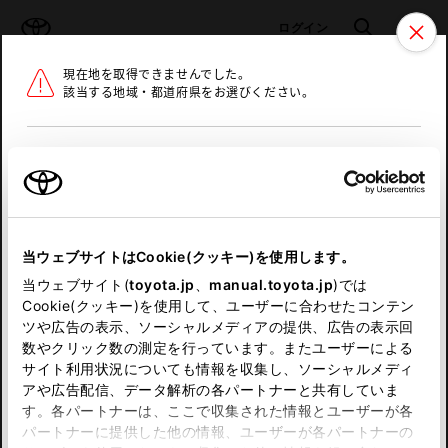
TOYOTA
検索
メニュ
ログイン
現在地を取得できませんでした。
ラインアップ
オーナーサポート
トピックス
該当する地域・都道府県をお選びください。
トヨタ認定中古車
メニュー
北海道
未設定
お気に入り
保存した見積り
閲覧履歴
東北
当ウェブサイトはCookie(クッキー)を使用します。
関東
申し訳ございません。
当ウェブサイト(
toyota.jp
、
manual.toyota.jp
)では
Cookie(クッキー)を使用して、ユーザーに合わせたコンテン
中部
何らかの問題が発生しました。
ツや広告の表示、ソーシャルメディアの提供、広告の表示回
数やクリック数の測定を行っています。またユーザーによる
恐れ入りますが、しばらく経ってから
サイト利用状況についても情報を収集し、ソーシャルメディ
近畿
アや広告配信、データ解析の各パートナーと共有していま
再度、お試し下さい。
す。各パートナーは、ここで収集された情報とユーザーが各
中国
パートナーに提供した他の情報、ユーザーが各パートナーの