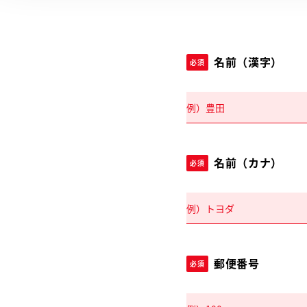
名前（漢字）
必須
名前（カナ）
必須
郵便番号
必須