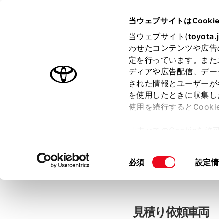
当ウェブサイトはCooki
TOYOTA
当ウェブサイト(
toyota.
わせたコンテンツや広告
色のついた項目
は必須です。
色のついた項目
中古車：見積
定を行っています。また
ディアや広告配信、デー
された情報とユーザーが
を使用したときに収集し
お客さま情報の入力
使用を続行するとCook
「すべてのCookieを
ー)が保存されることに同
「TOYOTAアカウン
更、同意を撤回したりす
同
必須
設定情
て
」をご覧ください。
意
の
選
択
見積り依頼車両