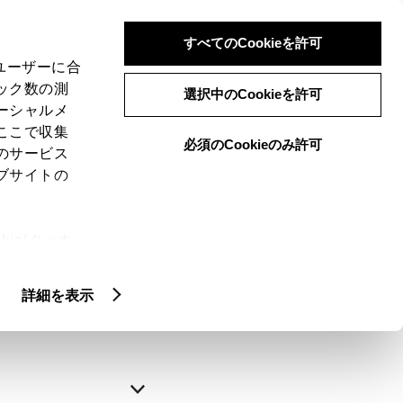
すべてのCookieを許可
、ユーザーに合
ック数の測
選択中のCookieを許可
ーシャルメ
ここで収集
必須のCookieのみ許可
のサービス
ブサイトの
申込みの完了
ie(クッキ
、設定の変
略できます。
扱いについ
詳細を表示
自動入力
新規登録