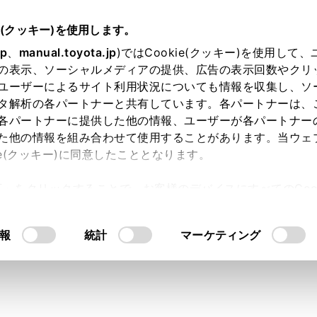
e(クッキー)を使用します。
jp
、
manual.toyota.jp
)ではCookie(クッキー)を使用して
の表示、ソーシャルメディアの提供、広告の表示回数やクリ
り依頼
ユーザーによるサイト利用状況についても情報を収集し、ソ
タ解析の各パートナーと共有しています。各パートナーは、
各パートナーに提供した他の情報、ユーザーが各パートナー
た他の情報を組み合わせて使用することがあります。当ウェ
入力内容のご確認
ie(クッキー)に同意したこととなります。
許可」をクリックすることで、お客様のデバイスにすべてのCook
意したことになります。Cookie(クッキー)のオプトアウト
ト」取得済みの方は、ログインするとお客さま情報の入力を省
るにあたっては、当社の「
Cookie（クッキー）情報の取り
報
統計
マーケティング
ログインして