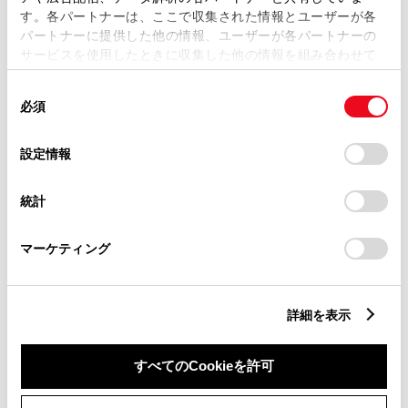
す。各パートナーは、ここで収集された情報とユーザーが各
パートナーに提供した他の情報、ユーザーが各パートナーの
サービスを使用したときに収集した他の情報を組み合わせて
市区町村名
必須
使用することがあります。当ウェブサイトの使用を続行する
同
とCookie(クッキー)に同意したこととなります。
必須
意
の
「すべてのCookieを許可」をクリックすることで、お客様の
選
デバイスにすべてのCookie(クッキー)が保存されることに同
設定情報
択
意したことになります。Cookie(クッキー)のオプトアウト、
丁目番地
必須
設定の変更、同意を撤回したりするにあたっては、当社の
統計
「
Cookie（クッキー）情報の取り扱いについて
」をご覧くだ
さい。
マーケティング
建物名
任意
詳細を表示
すべてのCookieを許可