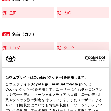
名前（カナ）
必須
郵便番号
必須
当ウェブサイトはCookie(クッキー)を使用します。
住所自動入力
当ウェブサイト(
toyota.jp
、
manual.toyota.jp
)では
Cookie(クッキー)を使用して、ユーザーに合わせたコンテン
都道府県
ツや広告の表示、ソーシャルメディアの提供、広告の表示回
必須
数やクリック数の測定を行っています。またユーザーによる
サイト利用状況についても情報を収集し、ソーシャルメディ
アや広告配信、データ解析の各パートナーと共有していま