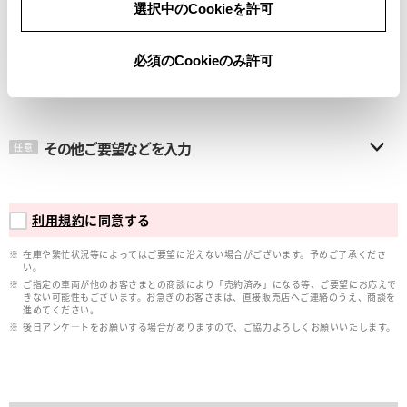
選択中のCookieを許可
メールアドレス
必須
必須のCookieのみ許可
その他ご要望などを入力
任意
利用規約
に同意する
在庫や繁忙状況等によってはご要望に沿えない場合がございます。予めご了承くださ
い。
ご指定の車両が他のお客さまとの商談により「売約済み」になる等、ご要望にお応えで
きない可能性もございます。お急ぎのお客さまは、直接販売店へご連絡のうえ、商談を
進めてください。
後日アンケ―トをお願いする場合がありますので、ご協力よろしくお願いいたします。