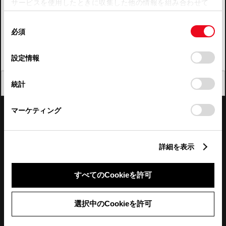
サービスを使用したときに収集した他の情報を組み合わせて
使用することがあります。当ウェブサイトの使用を続行する
四国
同
とCookie(クッキー)に同意したこととなります。
必須
意
九州・沖縄
の
「すべてのCookieを許可」をクリックすることで、お客様の
FAQ・お問い合わせ
選
デバイスにすべてのCookie(クッキー)が保存されることに同
設定情報
択
意したことになります。Cookie(クッキー)のオプトアウト、
設定の変更、同意を撤回したりするにあたっては、当社の
関連サイト
閉じる
統計
「
Cookie（クッキー）情報の取り扱いについて
」をご覧くだ
さい。
関連サービス
マーケティング
公式SNS
詳細を表示
LINE
X
Facebook
YouTube
Instagram
すべてのCookieを許可
トヨタイムズ
選択中のCookieを許可
TOYOTA Mail Magazine