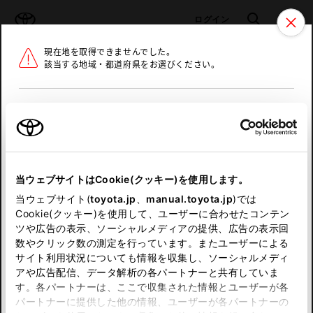
TOYOTA
検索
メニュ
ログイン
現在地を取得できませんでした。
ラインアップ
オーナーサポート
トピックス
該当する地域・都道府県をお選びください。
トヨタ認定中古車
メニュー
北海道
未設定
お気に入り
保存した見積り
閲覧履歴
東北
当ウェブサイトはCookie(クッキー)を使用します。
関東
申し訳ございません。
当ウェブサイト(
toyota.jp
、
manual.toyota.jp
)では
Cookie(クッキー)を使用して、ユーザーに合わせたコンテン
中部
何らかの問題が発生しました。
ツや広告の表示、ソーシャルメディアの提供、広告の表示回
数やクリック数の測定を行っています。またユーザーによる
恐れ入りますが、しばらく経ってから
サイト利用状況についても情報を収集し、ソーシャルメディ
近畿
アや広告配信、データ解析の各パートナーと共有していま
再度、お試し下さい。
す。各パートナーは、ここで収集された情報とユーザーが各
中国
パートナーに提供した他の情報、ユーザーが各パートナーの