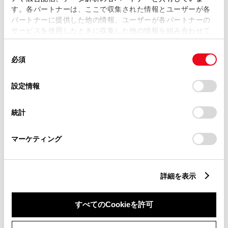
す。各パートナーは、ここで収集された情報とユーザーが各
パートナーに提供した他の情報、ユーザーが各パートナーの
サービスを使用したときに収集した他の情報を組み合わせて
市区町村名
必須
使用することがあります。当ウェブサイトの使用を続行する
同
とCookie(クッキー)に同意したこととなります。
必須
意
の
「すべてのCookieを許可」をクリックすることで、お客様の
選
デバイスにすべてのCookie(クッキー)が保存されることに同
設定情報
択
意したことになります。Cookie(クッキー)のオプトアウト、
丁目番地
必須
設定の変更、同意を撤回したりするにあたっては、当社の
統計
「
Cookie（クッキー）情報の取り扱いについて
」をご覧くだ
さい。
マーケティング
建物名
任意
詳細を表示
すべてのCookieを許可