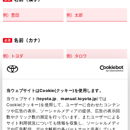
名前（カナ）
必須
郵便番号
必須
当ウェブサイトはCookie(クッキー)を使用します。
住所自動入力
当ウェブサイト(
toyota.jp
、
manual.toyota.jp
)では
Cookie(クッキー)を使用して、ユーザーに合わせたコンテン
都道府県
ツや広告の表示、ソーシャルメディアの提供、広告の表示回
必須
数やクリック数の測定を行っています。またユーザーによる
サイト利用状況についても情報を収集し、ソーシャルメディ
アや広告配信、データ解析の各パートナーと共有していま