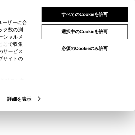
検索
メニュー
ログイン
すべてのCookieを許可
、ユーザーに合
ック数の測
選択中のCookieを許可
ーシャルメ
ここで収集
必須のCookieのみ許可
メニュー
のサービス
ブサイトの
閲覧履歴
お住まいの地域
未設定
ie(クッキ
、設定の変
扱いについ
詳細を表示