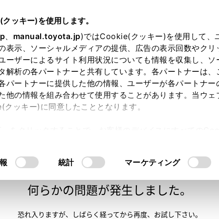
e(クッキー)を使用します。
jp
、
manual.toyota.jp
)ではCookie(クッキー)を使用して
の表示、ソーシャルメディアの提供、広告の表示回数やクリ
ユーザーによるサイト利用状況についても情報を収集し、ソ
タ解析の各パートナーと共有しています。各パートナーは、
各パートナーに提供した他の情報、ユーザーが各パートナー
た他の情報を組み合わせて使用することがあります。当ウェ
い方
オンライン購入
お気に入り
保存した見積り
ie(クッキー)に同意したこととなります。
許可」をクリックすることで、お客様のデバイスにすべてのCook
意したことになります。Cookie(クッキー)のオプトアウト
るにあたっては、当社の「
Cookie（クッキー）情報の取り
報
統計
マーケティング
申し訳ございません。
何らかの問題が発生しました。
恐れ入りますが、しばらく経ってから
再度、お試し下さい。