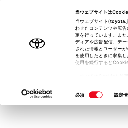
TOYOTA
当ウェブサイトはCooki
当ウェブサイト(
toyota.
わせたコンテンツや広告
ラインアップ
オーナーサポート
トピックス
定を行っています。また
ディアや広告配信、デー
トヨタ認定中古車
された情報とユーザーが
を使用したときに収集し
中古車を探す
トヨタ認定中古車の魅力
3つの買
使用を続行するとCook
「すべてのCookieを
ー)が保存されることに同
更、同意を撤回したりす
同
必須
設定情
て
」をご覧ください。
意
の
選
択