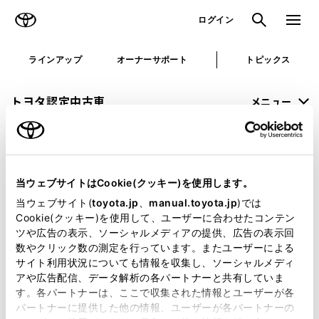
TOYOTA
検索
メニュ
ログイン
ラインアップ
オーナーサポート
トピックス
トヨタ認定中古車
メニュー
未設定
お気に入り
保存した見積り
閲覧履歴
当ウェブサイトはCookie(クッキー)を使用します。
申し訳ございません。
当ウェブサイト(
toyota.jp
、
manual.toyota.jp
)では
Cookie(クッキー)を使用して、ユーザーに合わせたコンテン
何らかの問題が発生しました。
ツや広告の表示、ソーシャルメディアの提供、広告の表示回
数やクリック数の測定を行っています。またユーザーによる
恐れ入りますが、しばらく経ってから
サイト利用状況についても情報を収集し、ソーシャルメディ
アや広告配信、データ解析の各パートナーと共有していま
再度、お試し下さい。
す。各パートナーは、ここで収集された情報とユーザーが各
パートナーに提供した他の情報、ユーザーが各パートナーの