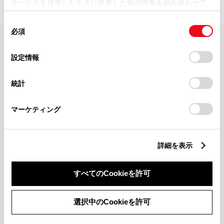
サービスを使用したときに収集した他の情報を組み合わせて
使用することがあります。当ウェブサイトの使用を続行する
同
とCookie(クッキー)に同意したこととなります。
必須
意
の
「すべてのCookieを許可」をクリックすることで、お客様の
FAQ・お問い合わせ
選
デバイスにすべてのCookie(クッキー)が保存されることに同
設定情報
択
意したことになります。Cookie(クッキー)のオプトアウト、
設定の変更、同意を撤回したりするにあたっては、当社の
関連サイト
統計
「
Cookie（クッキー）情報の取り扱いについて
」をご覧くだ
さい。
関連サービス
マーケティング
公式SNS
詳細を表示
LINE
X
Facebook
YouTube
Instagram
すべてのCookieを許可
トヨタイムズ
選択中のCookieを許可
TOYOTA Mail Magazine