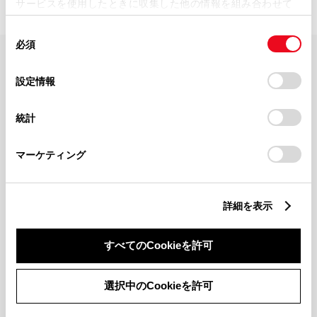
サービスを使用したときに収集した他の情報を組み合わせて
使用することがあります。当ウェブサイトの使用を続行する
同
とCookie(クッキー)に同意したこととなります。
必須
意
の
「すべてのCookieを許可」をクリックすることで、お客様の
FAQ・お問い合わせ
選
デバイスにすべてのCookie(クッキー)が保存されることに同
設定情報
択
意したことになります。Cookie(クッキー)のオプトアウト、
設定の変更、同意を撤回したりするにあたっては、当社の
関連サイト
統計
「
Cookie（クッキー）情報の取り扱いについて
」をご覧くだ
さい。
関連サービス
マーケティング
公式SNS
詳細を表示
LINE
X
Facebook
YouTube
Instagram
すべてのCookieを許可
トヨタイムズ
選択中のCookieを許可
TOYOTA Mail Magazine