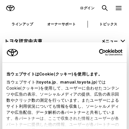
TOYOTA
検索
メニュ
ログイン
ラインアップ
オーナーサポート
トピックス
トヨタ認定中古車
メニュー
未設定
お気に入り
保存した見積り
閲覧履歴
当ウェブサイトはCookie(クッキー)を使用します。
申し訳ございません。
当ウェブサイト(
toyota.jp
、
manual.toyota.jp
)では
Cookie(クッキー)を使用して、ユーザーに合わせたコンテン
何らかの問題が発生しました。
ツや広告の表示、ソーシャルメディアの提供、広告の表示回
数やクリック数の測定を行っています。またユーザーによる
恐れ入りますが、しばらく経ってから
サイト利用状況についても情報を収集し、ソーシャルメディ
アや広告配信、データ解析の各パートナーと共有していま
再度、お試し下さい。
す。各パートナーは、ここで収集された情報とユーザーが各
パートナーに提供した他の情報、ユーザーが各パートナーの