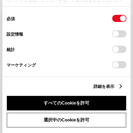
サービスを使用したときに収集した他の情報を組み合わせて
使用することがあります。当ウェブサイトの使用を続行する
同
とCookie(クッキー)に同意したこととなります。
必須
意
の
「すべてのCookieを許可」をクリックすることで、お客様の
FAQ・お問い合わせ
選
デバイスにすべてのCookie(クッキー)が保存されることに同
設定情報
択
意したことになります。Cookie(クッキー)のオプトアウト、
設定の変更、同意を撤回したりするにあたっては、当社の
関連サイト
統計
「
Cookie（クッキー）情報の取り扱いについて
」をご覧くだ
さい。
関連サービス
マーケティング
公式SNS
詳細を表示
LINE
X
Facebook
YouTube
Instagram
すべてのCookieを許可
トヨタイムズ
選択中のCookieを許可
TOYOTA Mail Magazine