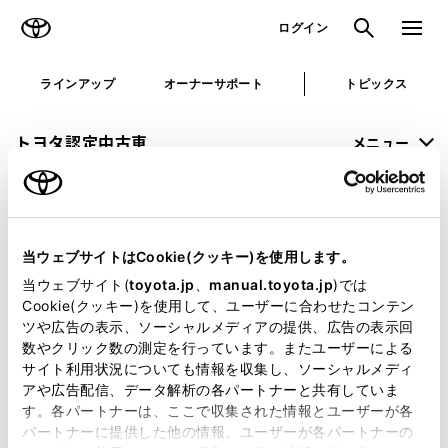
TOYOTA
検索
メニュ
ログイン
ラインアップ
オーナーサポート
トピックス
トヨタ認定中古車
メニュー
未設定
お気に入り
保存した見積り
閲覧履歴
当ウェブサイトはCookie(クッキー)を使用します。
申し訳ございません。
当ウェブサイト(
toyota.jp
、
manual.toyota.jp
)では
Cookie(クッキー)を使用して、ユーザーに合わせたコンテン
何らかの問題が発生しました。
ツや広告の表示、ソーシャルメディアの提供、広告の表示回
数やクリック数の測定を行っています。またユーザーによる
恐れ入りますが、しばらく経ってから
サイト利用状況についても情報を収集し、ソーシャルメディ
アや広告配信、データ解析の各パートナーと共有していま
再度、お試し下さい。
す。各パートナーは、ここで収集された情報とユーザーが各
パートナーに提供した他の情報、ユーザーが各パートナーの