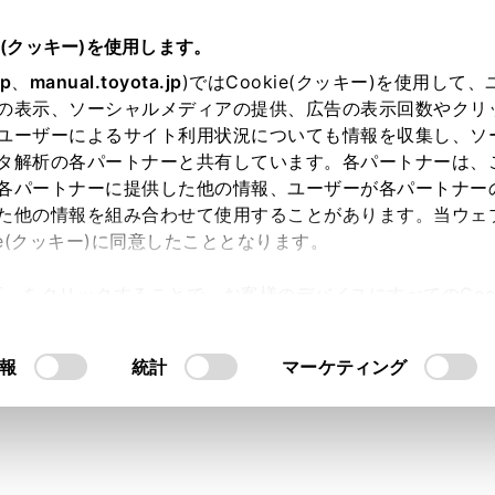
e(クッキー)を使用します。
jp
、
manual.toyota.jp
)ではCookie(クッキー)を使用して
の表示、ソーシャルメディアの提供、広告の表示回数やクリ
り依頼
ユーザーによるサイト利用状況についても情報を収集し、ソ
タ解析の各パートナーと共有しています。各パートナーは、
各パートナーに提供した他の情報、ユーザーが各パートナー
た他の情報を組み合わせて使用することがあります。当ウェ
入力内容のご確認
ie(クッキー)に同意したこととなります。
許可」をクリックすることで、お客様のデバイスにすべてのCook
意したことになります。Cookie(クッキー)のオプトアウト
ト」取得済みの方は、ログインするとお客さま情報の入力を省
るにあたっては、当社の「
Cookie（クッキー）情報の取り
報
統計
マーケティング
ログインして