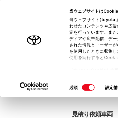
当ウェブサイトはCooki
TOYOTA
当ウェブサイト(
toyota.
わせたコンテンツや広告
色のついた項目
は必須です。
色のついた項目
中古車：見積
定を行っています。また
ディアや広告配信、デー
された情報とユーザーが
を使用したときに収集し
お客さま情報の入力
使用を続行するとCook
「すべてのCookieを
ー)が保存されることに同
「TOYOTAアカウン
更、同意を撤回したりす
同
必須
設定情
て
」をご覧ください。
意
の
選
択
見積り依頼車両