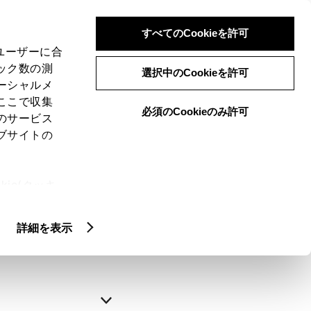
すべてのCookieを許可
、ユーザーに合
ック数の測
選択中のCookieを許可
ーシャルメ
ここで収集
必須のCookieのみ許可
のサービス
ブサイトの
申込みの完了
ie(クッキ
、設定の変
略できます。
扱いについ
詳細を表示
自動入力
新規登録