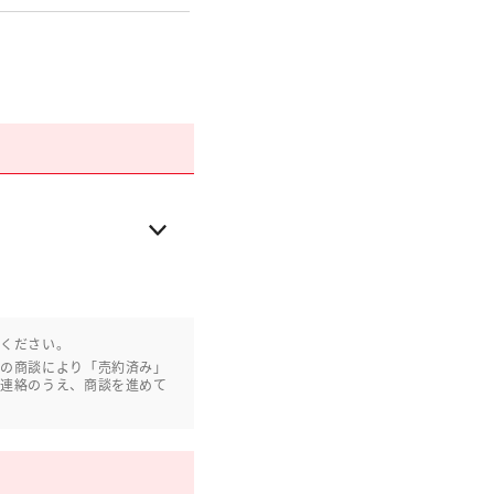
認ください。
との商談により「売約済み」
ご連絡のうえ、商談を進めて