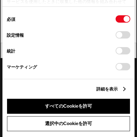
サービスを使用したときに収集した他の情報を組み合わせて
使用することがあります。当ウェブサイトの使用を続行する
四国
同
とCookie(クッキー)に同意したこととなります。
必須
意
九州・沖縄
の
「すべてのCookieを許可」をクリックすることで、お客様の
FAQ・お問い合わせ
選
デバイスにすべてのCookie(クッキー)が保存されることに同
設定情報
択
意したことになります。Cookie(クッキー)のオプトアウト、
設定の変更、同意を撤回したりするにあたっては、当社の
関連サイト
閉じる
統計
「
Cookie（クッキー）情報の取り扱いについて
」をご覧くだ
さい。
関連サービス
マーケティング
公式SNS
詳細を表示
LINE
X
Facebook
YouTube
Instagram
すべてのCookieを許可
トヨタイムズ
選択中のCookieを許可
TOYOTA Mail Magazine