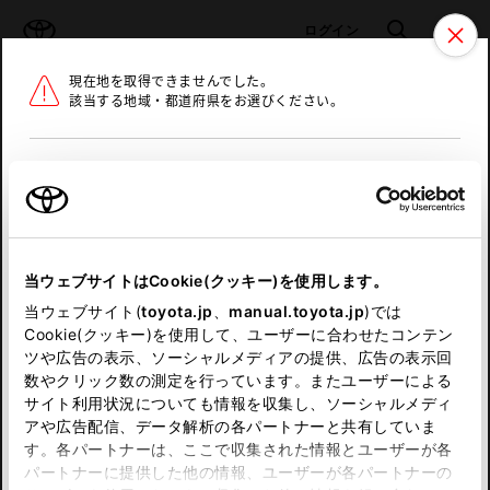
TOYOTA
検索
メニュ
ログイン
現在地を取得できませんでした。
ラインアップ
オーナーサポート
トピックス
該当する地域・都道府県をお選びください。
トヨタ認定中古車
メニュー
北海道
未設定
お気に入り
保存した見積り
閲覧履歴
東北
当ウェブサイトはCookie(クッキー)を使用します。
関東
申し訳ございません。
当ウェブサイト(
toyota.jp
、
manual.toyota.jp
)では
Cookie(クッキー)を使用して、ユーザーに合わせたコンテン
中部
何らかの問題が発生しました。
ツや広告の表示、ソーシャルメディアの提供、広告の表示回
数やクリック数の測定を行っています。またユーザーによる
恐れ入りますが、しばらく経ってから
サイト利用状況についても情報を収集し、ソーシャルメディ
近畿
アや広告配信、データ解析の各パートナーと共有していま
再度、お試し下さい。
す。各パートナーは、ここで収集された情報とユーザーが各
中国
パートナーに提供した他の情報、ユーザーが各パートナーの