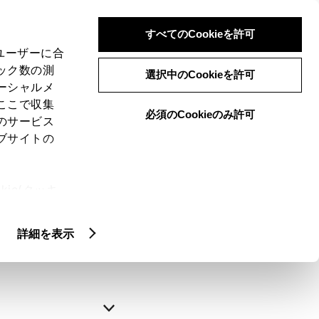
すべてのCookieを許可
、ユーザーに合
ック数の測
選択中のCookieを許可
ーシャルメ
ここで収集
必須のCookieのみ許可
のサービス
ブサイトの
申込みの完了
ie(クッキ
、設定の変
略できます。
扱いについ
詳細を表示
自動入力
新規登録