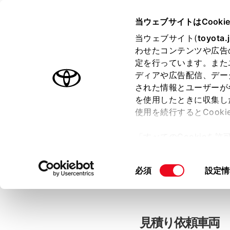
当ウェブサイトはCooki
TOYOTA
当ウェブサイト(
toyota.
わせたコンテンツや広告
色のついた項目
は必須です。
色のついた項目
中古車：見積
定を行っています。また
ディアや広告配信、デー
された情報とユーザーが
を使用したときに収集し
お客さま情報の入力
使用を続行するとCook
「すべてのCookieを
ー)が保存されることに同
「TOYOTAアカウン
更、同意を撤回したりす
同
必須
設定情
て
」をご覧ください。
意
の
選
択
見積り依頼車両