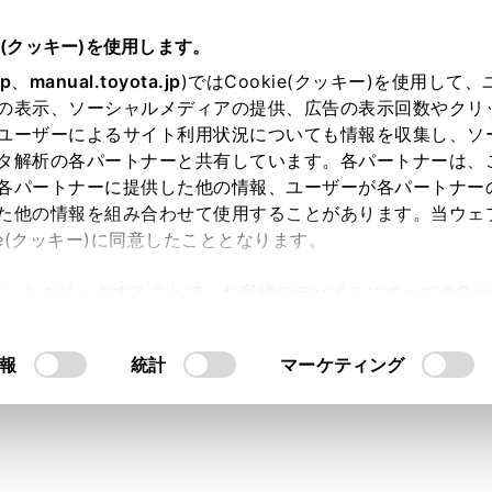
e(クッキー)を使用します。
jp
、
manual.toyota.jp
)ではCookie(クッキー)を使用して
の表示、ソーシャルメディアの提供、広告の表示回数やクリ
り依頼
ユーザーによるサイト利用状況についても情報を収集し、ソ
タ解析の各パートナーと共有しています。各パートナーは、
各パートナーに提供した他の情報、ユーザーが各パートナー
た他の情報を組み合わせて使用することがあります。当ウェ
入力内容のご確認
ie(クッキー)に同意したこととなります。
許可」をクリックすることで、お客様のデバイスにすべてのCook
意したことになります。Cookie(クッキー)のオプトアウト
ト」取得済みの方は、ログインするとお客さま情報の入力を省
るにあたっては、当社の「
Cookie（クッキー）情報の取り
報
統計
マーケティング
ログインして