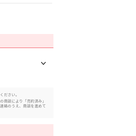
認ください。
との商談により「売約済み」
ご連絡のうえ、商談を進めて