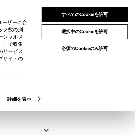
すべてのCookieを許可
、ユーザーに合
ック数の測
選択中のCookieを許可
ーシャルメ
ここで収集
必須のCookieのみ許可
のサービス
ブサイトの
申込みの完了
ie(クッキ
、設定の変
略できます。
扱いについ
詳細を表示
自動入力
新規登録