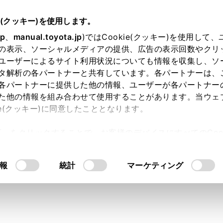
e(クッキー)を使用します。
jp
、
manual.toyota.jp
)ではCookie(クッキー)を使用して
の表示、ソーシャルメディアの提供、広告の表示回数やクリ
り依頼
ユーザーによるサイト利用状況についても情報を収集し、ソ
タ解析の各パートナーと共有しています。各パートナーは、
各パートナーに提供した他の情報、ユーザーが各パートナー
た他の情報を組み合わせて使用することがあります。当ウェ
入力内容のご確認
ie(クッキー)に同意したこととなります。
許可」をクリックすることで、お客様のデバイスにすべてのCook
意したことになります。Cookie(クッキー)のオプトアウト
ト」取得済みの方は、ログインするとお客さま情報の入力を省
るにあたっては、当社の「
Cookie（クッキー）情報の取り
報
統計
マーケティング
ログインして