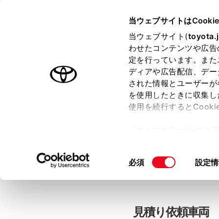
当ウェブサイトはCooki
TOYOTA
当ウェブサイト(
toyota.
わせたコンテンツや広告
色のついた項目
は必須です。
色のついた項目
中古車：見積
定を行っています。また
ディアや広告配信、デー
された情報とユーザーが
を使用したときに収集し
お客さま情報の入力
使用を続行するとCook
「すべてのCookieを
ー)が保存されることに同
「TOYOTAアカウン
更、同意を撤回したりす
同
必須
設定情
て
」をご覧ください。
意
の
選
択
見積り依頼車両