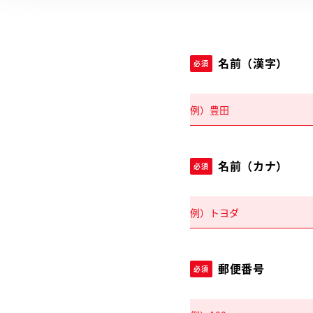
名前（漢字）
必須
名前（カナ）
必須
郵便番号
必須