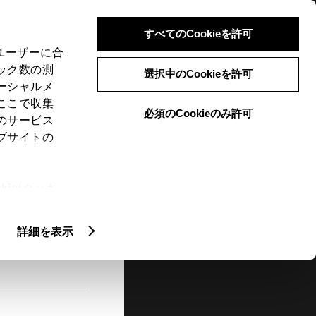
検索
メニュー
ログイン
すべてのCookieを許可
、ユーザーに合
ック数の測
選択中のCookieを許可
ーシャルメ
ここで収集
必須のCookieのみ許可
メニュー
のサービス
ブサイトの
閲覧履歴
お住まいの地域
未設定
ie(クッキ
、設定の変
扱いについ
詳細を表示