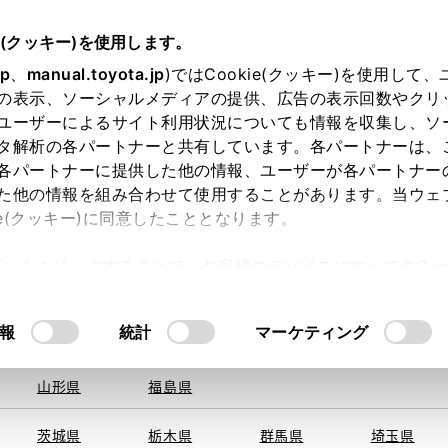
e(クッキー)を使用します。
jp
、
manual.toyota.jp
)ではCookie(クッキー)を使用して
の表示、ソーシャルメディアの提供、広告の表示回数やクリ
ユーザーによるサイト利用状況についても情報を収集し、ソ
を取得できませんでした。
タ解析の各パートナーと共有しています。各パートナーは、
る地域・都道府県をお選びください。
各パートナーに提供した他の情報、ユーザーが各パートナー
た他の情報を組み合わせて使用することがあります。当ウェ
い方
オンライン購入
お気に入り
保存した見積り
ie(クッキー)に同意したこととなります。
旭川
釧路
札幌
帯広
許可」をクリックすることで、お客様のデバイスにすべてのCook
函館
北見
室蘭、苫小
意したことになります。Cookie(クッキー)のオプトアウト
牧、
ひだか
るにあたっては、当社の「
Cookie（クッキー）情報の取り
報
統計
マーケティング
申し訳ございません。
青森県
岩手県
宮城県
秋田県
何らかの問題が発生しました。
山形県
福島県
茨城県
栃木県
群馬県
埼玉県
恐れ入りますが、しばらく経ってから
再度、お試し下さい。