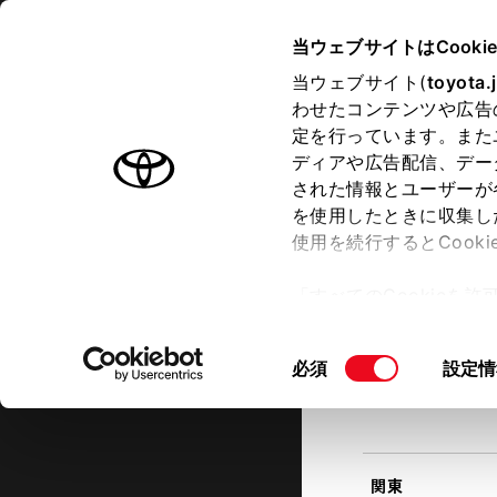
TOYOTA
当ウェブサイトはCooki
当ウェブサイト(
toyota.
わせたコンテンツや広告
ラインアップ
オーナーサポート
トピックス
定を行っています。また
現在地
ディアや広告配信、デー
トヨタ認定中古車
該当す
された情報とユーザーが
を使用したときに収集し
中古車を探す
トヨタ認定中古車の魅力
3つの買
使用を続行するとCook
北海道
「すべてのCookieを
ー)が保存されることに同
更、同意を撤回したりす
同
必須
設定情
て
」をご覧ください。
東北
意
の
選
択
関東