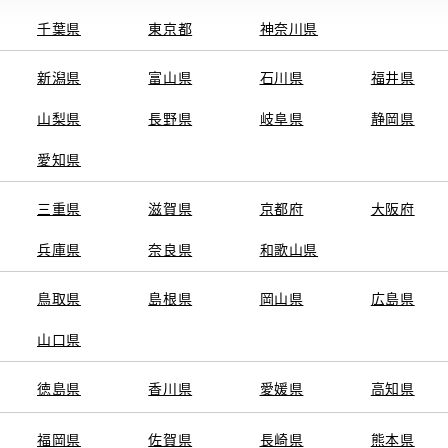
千葉県
東京都
神奈川県
新潟県
富山県
石川県
福井県
山梨県
長野県
岐阜県
静岡県
関連サービス
愛知県
ト
GAZOO
KINTO
三重県
トヨタ中古車オンラインストア
滋賀県
京都府
TOYOTA SHARE
大阪府
ng
クルマ買取
法人向けカーリー
兵庫県
奈良県
和歌山県
トヨタレンタカー
トヨタのau/UQ
鳥取県
島根県
岡山県
広島県
山口県
徳島県
香川県
愛媛県
高知県
TAアカウント利用規約
反社会的勢力に対する基本方針
企業情報
リコール情報
福岡県
佐賀県
長崎県
熊本県
SERVED.