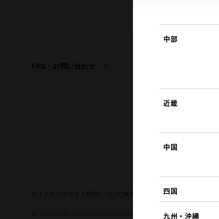
中部
FAQ・お問い合わせ
関連サイト
トヨタ自動車企業サイ
トヨタイムズ
近畿
TOYOTA GAZOO Raci
中国
四国
サイトマップ
サイト利用について
個人情報の取扱いについて
TOYO
©1995-2026 TOYOTA MOTOR CORPORATION. ALL RIGHTS RE
九州・沖縄