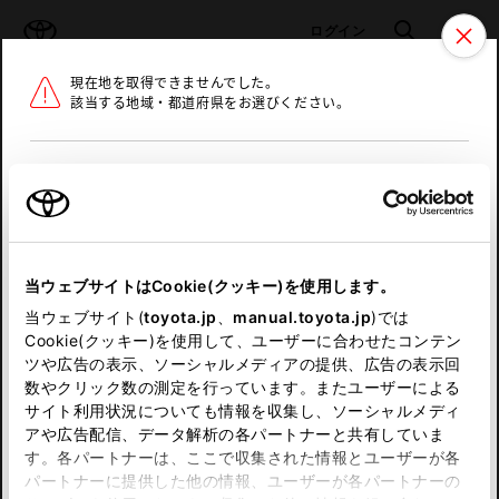
TOYOTA
検索
メニュ
ログイン
現在地を取得できませんでした。
ラインアップ
オーナーサポート
トピックス
該当する地域・都道府県をお選びください。
トヨタ認定中古車
メニュー
北海道
未設定
お気に入り
保存した見積り
閲覧履歴
東北
当ウェブサイトはCookie(クッキー)を使用します。
関東
申し訳ございません。
当ウェブサイト(
toyota.jp
、
manual.toyota.jp
)では
Cookie(クッキー)を使用して、ユーザーに合わせたコンテン
中部
何らかの問題が発生しました。
ツや広告の表示、ソーシャルメディアの提供、広告の表示回
数やクリック数の測定を行っています。またユーザーによる
恐れ入りますが、しばらく経ってから
サイト利用状況についても情報を収集し、ソーシャルメディ
近畿
アや広告配信、データ解析の各パートナーと共有していま
再度、お試し下さい。
す。各パートナーは、ここで収集された情報とユーザーが各
中国
パートナーに提供した他の情報、ユーザーが各パートナーの