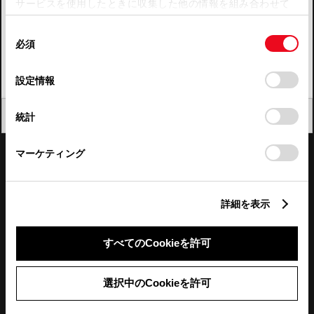
サービスを使用したときに収集した他の情報を組み合わせて
使用することがあります。当ウェブサイトの使用を続行する
四国
同
とCookie(クッキー)に同意したこととなります。
必須
意
九州・沖縄
の
「すべてのCookieを許可」をクリックすることで、お客様の
FAQ・お問い合わせ
選
デバイスにすべてのCookie(クッキー)が保存されることに同
設定情報
択
意したことになります。Cookie(クッキー)のオプトアウト、
設定の変更、同意を撤回したりするにあたっては、当社の
関連サイト
閉じる
統計
「
Cookie（クッキー）情報の取り扱いについて
」をご覧くだ
さい。
関連サービス
マーケティング
公式SNS
詳細を表示
LINE
X
Facebook
YouTube
Instagram
すべてのCookieを許可
トヨタイムズ
選択中のCookieを許可
TOYOTA Mail Magazine