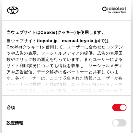
名前（カナ）
必須
当ウェブサイトはCookie(クッキー)を使用します。
当ウェブサイト(
toyota.jp
、
manual.toyota.jp
)では
Cookie(クッキー)を使用して、ユーザーに合わせたコンテン
郵便番号
ツや広告の表示、ソーシャルメディアの提供、広告の表示回
必須
数やクリック数の測定を行っています。またユーザーによる
サイト利用状況についても情報を収集し、ソーシャルメディ
住所自動入力
アや広告配信、データ解析の各パートナーと共有していま
す。各パートナーは、ここで収集された情報とユーザーが各
都道府県
パートナーに提供した他の情報、ユーザーが各パートナーの
必須
サービスを使用したときに収集した他の情報を組み合わせて
使用することがあります。当ウェブサイトの使用を続行する
同
とCookie(クッキー)に同意したこととなります。
必須
意
の
「すべてのCookieを許可」をクリックすることで、お客様の
選
デバイスにすべてのCookie(クッキー)が保存されることに同
設定情報
市区町村名
必須
択
意したことになります。Cookie(クッキー)のオプトアウト、