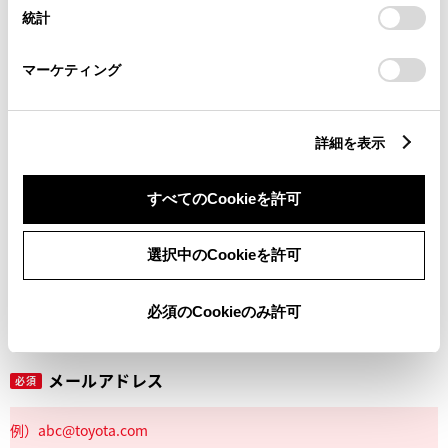
設定の変更、同意を撤回したりするにあたっては、当社の
統計
「
Cookie（クッキー）情報の取り扱いについて
」をご覧くだ
さい。
マーケティング
丁目番地
必須
詳細を表示
すべてのCookieを許可
建物名
任意
選択中のCookieを許可
必須のCookieのみ許可
メールアドレス
必須