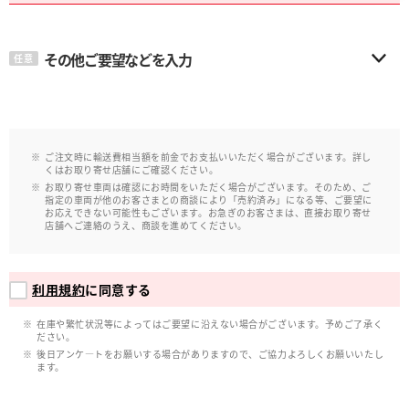
その他ご要望などを入力
任意
ご注文時に輸送費相当額を前金でお支払いいただく場合がございます。詳し
くはお取り寄せ店舗にご確認ください。
お取り寄せ車両は確認にお時間をいただく場合がございます。そのため、ご
指定の車両が他のお客さまとの商談により「売約済み」になる等、ご要望に
お応えできない可能性もございます。お急ぎのお客さまは、直接お取り寄せ
店舗へご連絡のうえ、商談を進めてください。
利用規約
に同意する
在庫や繁忙状況等によってはご要望に沿えない場合がございます。予めご了承く
ださい。
後日アンケ―トをお願いする場合がありますので、ご協力よろしくお願いいたし
ます。