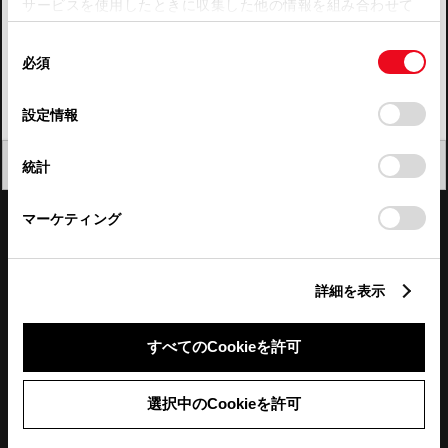
サービスを使用したときに収集した他の情報を組み合わせて
使用することがあります。当ウェブサイトの使用を続行する
四国
同
とCookie(クッキー)に同意したこととなります。
必須
意
九州・沖縄
の
「すべてのCookieを許可」をクリックすることで、お客様の
FAQ・お問い合わせ
選
デバイスにすべてのCookie(クッキー)が保存されることに同
設定情報
択
意したことになります。Cookie(クッキー)のオプトアウト、
設定の変更、同意を撤回したりするにあたっては、当社の
関連サイト
閉じる
統計
「
Cookie（クッキー）情報の取り扱いについて
」をご覧くだ
さい。
関連サービス
マーケティング
公式SNS
詳細を表示
LINE
X
Facebook
YouTube
Instagram
すべてのCookieを許可
トヨタイムズ
選択中のCookieを許可
TOYOTA Mail Magazine