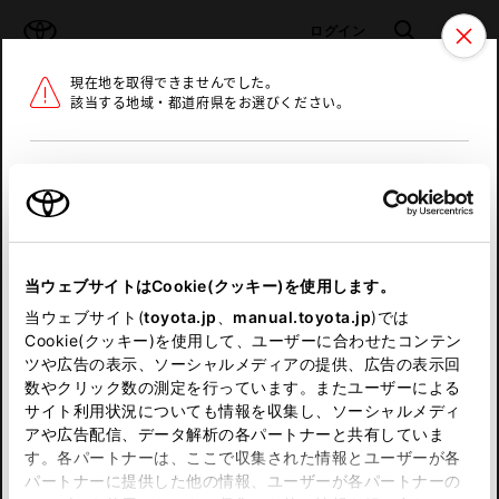
TOYOTA
検索
メニュ
ログイン
現在地を取得できませんでした。
ラインアップ
オーナーサポート
トピックス
該当する地域・都道府県をお選びください。
トヨタ認定中古車
メニュー
北海道
未設定
お気に入り
保存した見積り
閲覧履歴
東北
当ウェブサイトはCookie(クッキー)を使用します。
関東
申し訳ございません。
当ウェブサイト(
toyota.jp
、
manual.toyota.jp
)では
Cookie(クッキー)を使用して、ユーザーに合わせたコンテン
中部
何らかの問題が発生しました。
ツや広告の表示、ソーシャルメディアの提供、広告の表示回
数やクリック数の測定を行っています。またユーザーによる
恐れ入りますが、しばらく経ってから
サイト利用状況についても情報を収集し、ソーシャルメディ
近畿
アや広告配信、データ解析の各パートナーと共有していま
再度、お試し下さい。
す。各パートナーは、ここで収集された情報とユーザーが各
中国
パートナーに提供した他の情報、ユーザーが各パートナーの