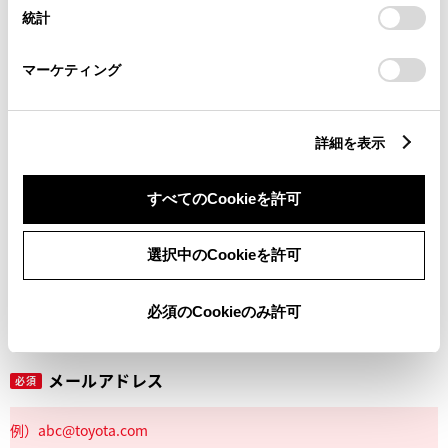
設定の変更、同意を撤回したりするにあたっては、当社の
統計
「
Cookie（クッキー）情報の取り扱いについて
」をご覧くだ
さい。
マーケティング
丁目番地
必須
詳細を表示
すべてのCookieを許可
建物名
任意
選択中のCookieを許可
必須のCookieのみ許可
メールアドレス
必須