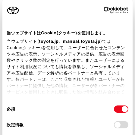
名前（カナ）
必須
当ウェブサイトはCookie(クッキー)を使用します。
当ウェブサイト(
toyota.jp
、
manual.toyota.jp
)では
Cookie(クッキー)を使用して、ユーザーに合わせたコンテン
郵便番号
ツや広告の表示、ソーシャルメディアの提供、広告の表示回
必須
数やクリック数の測定を行っています。またユーザーによる
サイト利用状況についても情報を収集し、ソーシャルメディ
住所自動入力
アや広告配信、データ解析の各パートナーと共有していま
す。各パートナーは、ここで収集された情報とユーザーが各
都道府県
パートナーに提供した他の情報、ユーザーが各パートナーの
必須
サービスを使用したときに収集した他の情報を組み合わせて
使用することがあります。当ウェブサイトの使用を続行する
同
とCookie(クッキー)に同意したこととなります。
必須
意
の
「すべてのCookieを許可」をクリックすることで、お客様の
選
デバイスにすべてのCookie(クッキー)が保存されることに同
設定情報
市区町村名
必須
択
意したことになります。Cookie(クッキー)のオプトアウト、