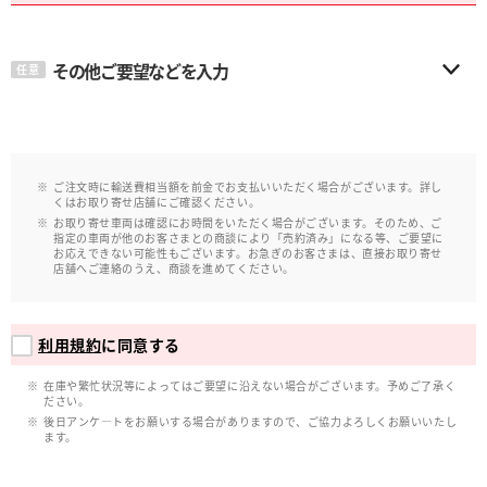
その他ご要望などを入力
任意
ご注文時に輸送費相当額を前金でお支払いいただく場合がございます。詳し
くはお取り寄せ店舗にご確認ください。
お取り寄せ車両は確認にお時間をいただく場合がございます。そのため、ご
指定の車両が他のお客さまとの商談により「売約済み」になる等、ご要望に
お応えできない可能性もございます。お急ぎのお客さまは、直接お取り寄せ
店舗へご連絡のうえ、商談を進めてください。
利用規約
に同意する
在庫や繁忙状況等によってはご要望に沿えない場合がございます。予めご了承く
ださい。
後日アンケ―トをお願いする場合がありますので、ご協力よろしくお願いいたし
ます。