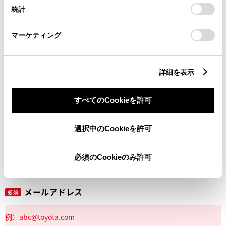
設定の変更、同意を撤回したりするにあたっては、当社の
統計
「
Cookie（クッキー）情報の取り扱いについて
」をご覧くだ
さい。
マーケティング
丁目番地
必須
詳細を表示
すべてのCookieを許可
建物名
任意
選択中のCookieを許可
必須のCookieのみ許可
メールアドレス
必須