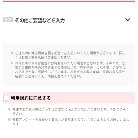
その他ご要望などを入力
任意
ご注文時に輸送費相当額を前金でお支払いいただく場合がございます。詳し
くはお取り寄せ店舗にご確認ください。
お取り寄せ車両は確認にお時間をいただく場合がございます。そのため、ご
指定の車両が他のお客さまとの商談により「売約済み」になる等、ご要望に
お応えできない可能性もございます。お急ぎのお客さまは、直接お取り寄せ
店舗へご連絡のうえ、商談を進めてください。
利用規約
に同意する
在庫や繁忙状況等によってはご要望に沿えない場合がございます。予めご了承く
ださい。
後日アンケ―トをお願いする場合がありますので、ご協力よろしくお願いいたし
ます。