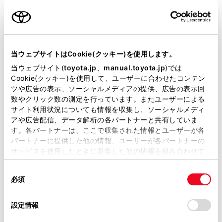
名前（カナ）
必須
当ウェブサイトはCookie(クッキー)を使用します。
当ウェブサイト(
toyota.jp
、
manual.toyota.jp
)では
Cookie(クッキー)を使用して、ユーザーに合わせたコンテン
郵便番号
ツや広告の表示、ソーシャルメディアの提供、広告の表示回
必須
数やクリック数の測定を行っています。またユーザーによる
サイト利用状況についても情報を収集し、ソーシャルメディ
住所自動入力
アや広告配信、データ解析の各パートナーと共有していま
す。各パートナーは、ここで収集された情報とユーザーが各
都道府県
パートナーに提供した他の情報、ユーザーが各パートナーの
必須
サービスを使用したときに収集した他の情報を組み合わせて
使用することがあります。当ウェブサイトの使用を続行する
同
とCookie(クッキー)に同意したこととなります。
必須
意
の
「すべてのCookieを許可」をクリックすることで、お客様の
選
デバイスにすべてのCookie(クッキー)が保存されることに同
設定情報
市区町村名
必須
択
意したことになります。Cookie(クッキー)のオプトアウト、