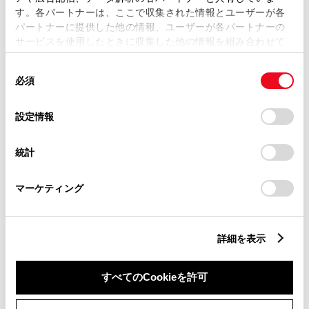
す。各パートナーは、ここで収集された情報とユーザーが各
パートナーに提供した他の情報、ユーザーが各パートナーの
サービスを使用したときに収集した他の情報を組み合わせて
市区町村名
必須
使用することがあります。当ウェブサイトの使用を続行する
同
とCookie(クッキー)に同意したこととなります。
必須
意
の
「すべてのCookieを許可」をクリックすることで、お客様の
選
デバイスにすべてのCookie(クッキー)が保存されることに同
設定情報
択
意したことになります。Cookie(クッキー)のオプトアウト、
丁目番地
必須
設定の変更、同意を撤回したりするにあたっては、当社の
統計
「
Cookie（クッキー）情報の取り扱いについて
」をご覧くだ
さい。
マーケティング
建物名
任意
詳細を表示
すべてのCookieを許可