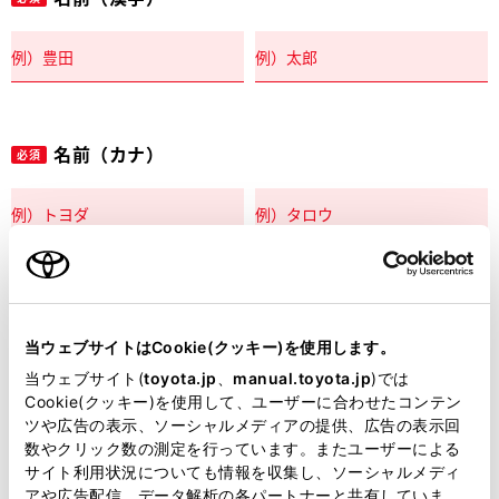
名前（カナ）
必須
郵便番号
必須
当ウェブサイトはCookie(クッキー)を使用します。
住所自動入力
当ウェブサイト(
toyota.jp
、
manual.toyota.jp
)では
Cookie(クッキー)を使用して、ユーザーに合わせたコンテン
都道府県
ツや広告の表示、ソーシャルメディアの提供、広告の表示回
必須
数やクリック数の測定を行っています。またユーザーによる
サイト利用状況についても情報を収集し、ソーシャルメディ
アや広告配信、データ解析の各パートナーと共有していま