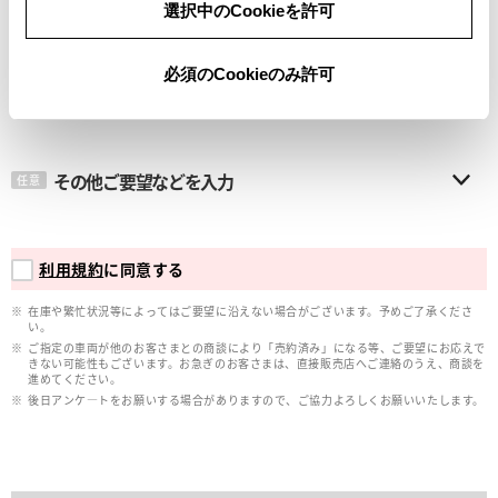
選択中のCookieを許可
メールアドレス
必須
必須のCookieのみ許可
その他ご要望などを入力
任意
利用規約
に同意する
在庫や繁忙状況等によってはご要望に沿えない場合がございます。予めご了承くださ
い。
ご指定の車両が他のお客さまとの商談により「売約済み」になる等、ご要望にお応えで
きない可能性もございます。お急ぎのお客さまは、直接販売店へご連絡のうえ、商談を
進めてください。
後日アンケ―トをお願いする場合がありますので、ご協力よろしくお願いいたします。