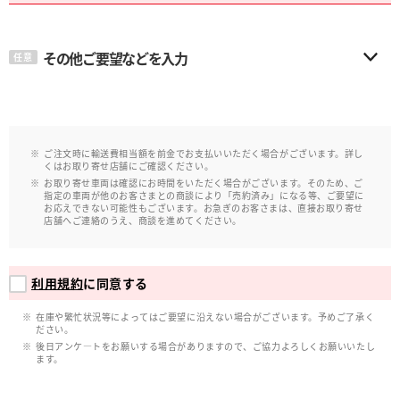
その他ご要望などを入力
任意
ご注文時に輸送費相当額を前金でお支払いいただく場合がございます。詳し
くはお取り寄せ店舗にご確認ください。
お取り寄せ車両は確認にお時間をいただく場合がございます。そのため、ご
指定の車両が他のお客さまとの商談により「売約済み」になる等、ご要望に
お応えできない可能性もございます。お急ぎのお客さまは、直接お取り寄せ
店舗へご連絡のうえ、商談を進めてください。
利用規約
に同意する
在庫や繁忙状況等によってはご要望に沿えない場合がございます。予めご了承く
ださい。
後日アンケ―トをお願いする場合がありますので、ご協力よろしくお願いいたし
ます。