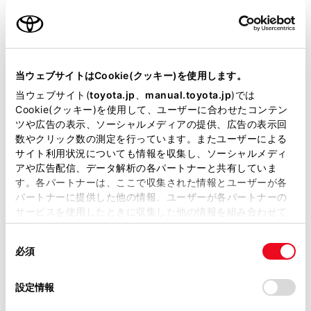
名前（カナ）
必須
当ウェブサイトはCookie(クッキー)を使用します。
当ウェブサイト(
toyota.jp
、
manual.toyota.jp
)では
Cookie(クッキー)を使用して、ユーザーに合わせたコンテン
郵便番号
ツや広告の表示、ソーシャルメディアの提供、広告の表示回
必須
数やクリック数の測定を行っています。またユーザーによる
サイト利用状況についても情報を収集し、ソーシャルメディ
住所自動入力
アや広告配信、データ解析の各パートナーと共有していま
す。各パートナーは、ここで収集された情報とユーザーが各
都道府県
パートナーに提供した他の情報、ユーザーが各パートナーの
必須
サービスを使用したときに収集した他の情報を組み合わせて
使用することがあります。当ウェブサイトの使用を続行する
同
とCookie(クッキー)に同意したこととなります。
必須
意
の
「すべてのCookieを許可」をクリックすることで、お客様の
選
デバイスにすべてのCookie(クッキー)が保存されることに同
設定情報
市区町村名
必須
択
意したことになります。Cookie(クッキー)のオプトアウト、