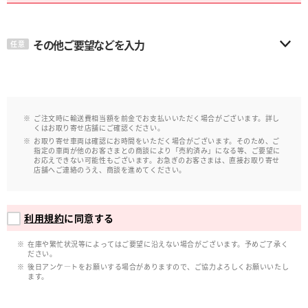
その他ご要望などを入力
任意
ご注文時に輸送費相当額を前金でお支払いいただく場合がございます。詳し
くはお取り寄せ店舗にご確認ください。
お取り寄せ車両は確認にお時間をいただく場合がございます。そのため、ご
指定の車両が他のお客さまとの商談により「売約済み」になる等、ご要望に
お応えできない可能性もございます。お急ぎのお客さまは、直接お取り寄せ
店舗へご連絡のうえ、商談を進めてください。
利用規約
に同意する
在庫や繁忙状況等によってはご要望に沿えない場合がございます。予めご了承く
ださい。
後日アンケ―トをお願いする場合がありますので、ご協力よろしくお願いいたし
ます。