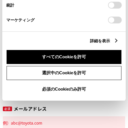
設定の変更、同意を撤回したりするにあたっては、当社の
統計
「
Cookie（クッキー）情報の取り扱いについて
」をご覧くだ
さい。
マーケティング
丁目番地
必須
詳細を表示
すべてのCookieを許可
建物名
任意
選択中のCookieを許可
必須のCookieのみ許可
メールアドレス
必須