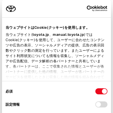
名前（カナ）
必須
当ウェブサイトはCookie(クッキー)を使用します。
当ウェブサイト(
toyota.jp
、
manual.toyota.jp
)では
Cookie(クッキー)を使用して、ユーザーに合わせたコンテン
郵便番号
ツや広告の表示、ソーシャルメディアの提供、広告の表示回
必須
数やクリック数の測定を行っています。またユーザーによる
サイト利用状況についても情報を収集し、ソーシャルメディ
住所自動入力
アや広告配信、データ解析の各パートナーと共有していま
す。各パートナーは、ここで収集された情報とユーザーが各
都道府県
パートナーに提供した他の情報、ユーザーが各パートナーの
必須
サービスを使用したときに収集した他の情報を組み合わせて
使用することがあります。当ウェブサイトの使用を続行する
同
とCookie(クッキー)に同意したこととなります。
必須
意
の
「すべてのCookieを許可」をクリックすることで、お客様の
選
デバイスにすべてのCookie(クッキー)が保存されることに同
設定情報
市区町村名
必須
択
意したことになります。Cookie(クッキー)のオプトアウト、