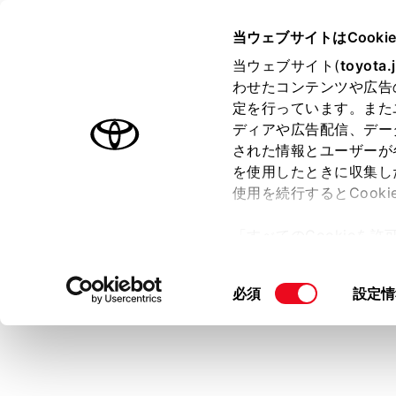
TOYOTA
当ウェブサイトはCooki
当ウェブサイト(
toyota.
わせたコンテンツや広告
ラインアップ
オーナーサポート
トピックス
定を行っています。また
ディアや広告配信、デー
トヨタ認定中古車
された情報とユーザーが
を使用したときに収集し
中古車を探す
トヨタ認定中古車の魅力
3つの買
使用を続行するとCook
「すべてのCookieを
ー)が保存されることに同
更、同意を撤回したりす
同
必須
設定情
て
」をご覧ください。
意
の
選
択