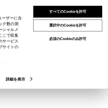
検索
メニュー
ログイン
すべてのCookieを許可
、ユーザーに合
ック数の測
選択中のCookieを許可
ーシャルメ
ここで収集
必須のCookieのみ許可
メニュー
のサービス
ブサイトの
閲覧履歴
お住まいの地域
未設定
ie(クッキ
、設定の変
扱いについ
詳細を表示