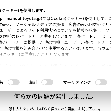
e(クッキー)を使用します。
jp
、
manual.toyota.jp
)ではCookie(クッキー)を使用して
の表示、ソーシャルメディアの提供、広告の表示回数やクリ
ユーザーによるサイト利用状況についても情報を収集し、ソ
タ解析の各パートナーと共有しています。各パートナーは、
各パートナーに提供した他の情報、ユーザーが各パートナー
た他の情報を組み合わせて使用することがあります。当ウェ
い方
オンライン購入
お気に入り
保存した見積り
ie(クッキー)に同意したこととなります。
許可」をクリックすることで、お客様のデバイスにすべてのCook
意したことになります。Cookie(クッキー)のオプトアウト
るにあたっては、当社の「
Cookie（クッキー）情報の取り
報
統計
マーケティング
申し訳ございません。
何らかの問題が発生しました。
恐れ入りますが、しばらく経ってから
再度、お試し下さい。