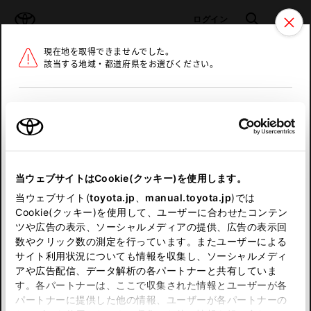
TOYOTA
検索
メニュ
ログイン
現在地を取得できませんでした。
ラインアップ
オーナーサポート
トピックス
該当する地域・都道府県をお選びください。
トヨタ認定中古車
メニュー
北海道
未設定
お気に入り
保存した見積り
閲覧履歴
東北
当ウェブサイトはCookie(クッキー)を使用します。
関東
申し訳ございません。
当ウェブサイト(
toyota.jp
、
manual.toyota.jp
)では
Cookie(クッキー)を使用して、ユーザーに合わせたコンテン
中部
何らかの問題が発生しました。
ツや広告の表示、ソーシャルメディアの提供、広告の表示回
数やクリック数の測定を行っています。またユーザーによる
恐れ入りますが、しばらく経ってから
サイト利用状況についても情報を収集し、ソーシャルメディ
近畿
アや広告配信、データ解析の各パートナーと共有していま
再度、お試し下さい。
す。各パートナーは、ここで収集された情報とユーザーが各
中国
パートナーに提供した他の情報、ユーザーが各パートナーの