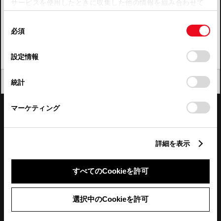
サービスを使用したときに収集した他の情報を組み合わせて
使用することがあります。当ウェブサイトの使用を続行する
四国
同
とCookie(クッキー)に同意したこととなります。
必須
意
九州・沖縄
の
「すべてのCookieを許可」をクリックすることで、お客様の
FAQ・お問い合わせ
選
デバイスにすべてのCookie(クッキー)が保存されることに同
設定情報
択
意したことになります。Cookie(クッキー)のオプトアウト、
設定の変更、同意を撤回したりするにあたっては、当社の
関連サイト
閉じる
統計
「
Cookie（クッキー）情報の取り扱いについて
」をご覧くだ
さい。
関連サービス
マーケティング
公式SNS
詳細を表示
LINE
X
Facebook
YouTube
Instagram
すべてのCookieを許可
トヨタイムズ
選択中のCookieを許可
TOYOTA Mail Magazine