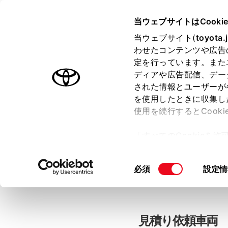
当ウェブサイトはCooki
TOYOTA
当ウェブサイト(
toyota.
わせたコンテンツや広告
色のついた項目
は必須です。
色のついた項目
中古車：見積
定を行っています。また
ディアや広告配信、デー
された情報とユーザーが
を使用したときに収集し
お客さま情報の入力
使用を続行するとCook
「すべてのCookieを
ー)が保存されることに同
「TOYOTAアカウン
更、同意を撤回したりす
同
必須
設定情
て
」をご覧ください。
意
の
選
択
見積り依頼車両