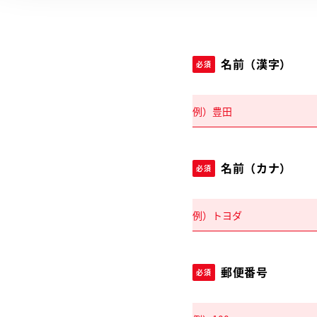
名前（漢字）
必須
名前（カナ）
必須
郵便番号
必須