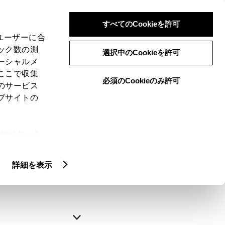
すべてのCookieを許可
、ユーザーに合
ック数の測
選択中のCookieを許可
ーシャルメ
ここで収集
必須のCookieのみ許可
のサービス
ブサイトの
申込みの完了
ie(クッキ
、設定の変
略できます。
扱いについ
詳細を表示
自動入力
新規登録