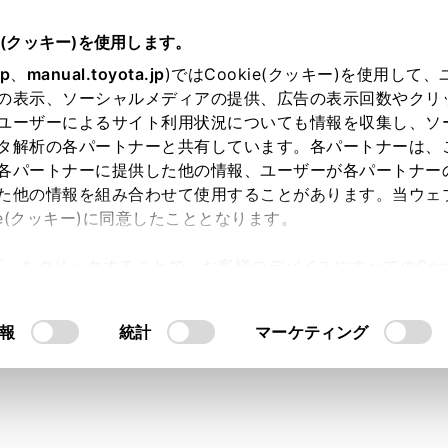
e(クッキー)を使用します。
jp
、
manual.toyota.jp
)ではCookie(クッキー)を使用して
の表示、ソーシャルメディアの提供、広告の表示回数やクリ
り依頼
ユーザーによるサイト利用状況についても情報を収集し、ソ
タ解析の各パートナーと共有しています。各パートナーは、
各パートナーに提供した他の情報、ユーザーが各パートナー
た他の情報を組み合わせて使用することがあります。当ウェ
入力内容のご確認
ie(クッキー)に同意したこととなります。
許可」をクリックすることで、お客様のデバイスにすべてのCook
意したことになります。Cookie(クッキー)のオプトアウト
ト」取得済みの方は、ログインするとお客さま情報の入力を省
るにあたっては、当社の「
Cookie（クッキー）情報の取り
報
統計
マーケティング
ログインして