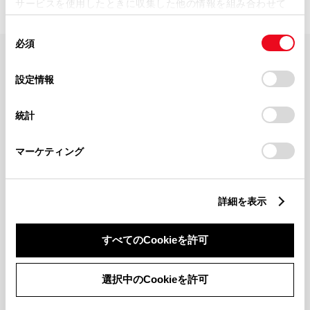
サービスを使用したときに収集した他の情報を組み合わせて
使用することがあります。当ウェブサイトの使用を続行する
同
とCookie(クッキー)に同意したこととなります。
必須
意
の
「すべてのCookieを許可」をクリックすることで、お客様の
FAQ・お問い合わせ
選
デバイスにすべてのCookie(クッキー)が保存されることに同
設定情報
択
意したことになります。Cookie(クッキー)のオプトアウト、
設定の変更、同意を撤回したりするにあたっては、当社の
関連サイト
統計
「
Cookie（クッキー）情報の取り扱いについて
」をご覧くだ
さい。
関連サービス
マーケティング
公式SNS
詳細を表示
LINE
X
Facebook
YouTube
Instagram
すべてのCookieを許可
トヨタイムズ
選択中のCookieを許可
TOYOTA Mail Magazine