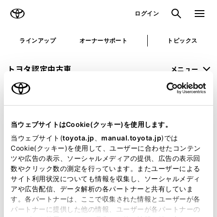
TOYOTA
検索
メニュ
ログイン
ラインアップ
オーナーサポート
トピックス
トヨタ認定中古車
メニュー
未設定
お気に入り
保存した見積り
閲覧履歴
当ウェブサイトはCookie(クッキー)を使用します。
申し訳ございません。
当ウェブサイト(
toyota.jp
、
manual.toyota.jp
)では
Cookie(クッキー)を使用して、ユーザーに合わせたコンテン
何らかの問題が発生しました。
ツや広告の表示、ソーシャルメディアの提供、広告の表示回
数やクリック数の測定を行っています。またユーザーによる
恐れ入りますが、しばらく経ってから
サイト利用状況についても情報を収集し、ソーシャルメディ
アや広告配信、データ解析の各パートナーと共有していま
再度、お試し下さい。
す。各パートナーは、ここで収集された情報とユーザーが各
パートナーに提供した他の情報、ユーザーが各パートナーの